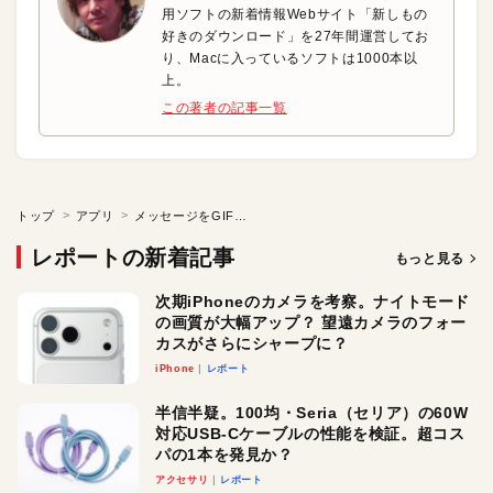
用ソフトの新着情報Webサイト「新しもの
好きのダウンロード」を27年間運営してお
り、Macに入っているソフトは1000本以
上。
この著者の記事一覧
トップ
アプリ
メッセージをGIFアニメで賑やか演出
レポートの新着記事
もっと見る
次期iPhoneのカメラを考察。ナイトモード
の画質が大幅アップ？ 望遠カメラのフォー
カスがさらにシャープに？
iPhone
レポート
半信半疑。100均・Seria（セリア）の60W
対応USB-Cケーブルの性能を検証。超コス
パの1本を発見か？
アクセサリ
レポート