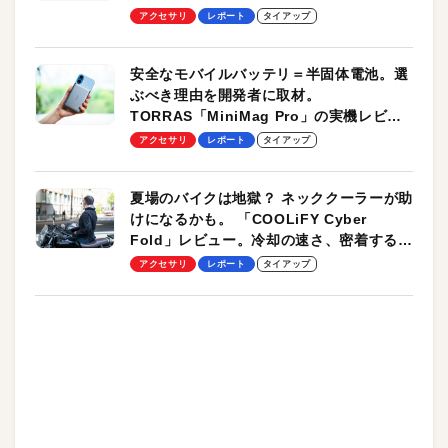
のモバイルユースに最適！
アクセサリ
レポート
タイアップ
安全なモバイルバッテリ＝半固体電池。選
ぶべき理由を開発者に取材。
TORRAS「MiniMag Pro」の実機レビュ
ーも
アクセサリ
レポート
タイアップ
夏場のバイクは地獄？ ネッククーラーが助
けになるかも。 「COOLiFY Cyber
Fold」レビュー。冷却の速さ、密着する冷
却プレート、シンプルな操作性がグッド！
アクセサリ
レポート
タイアップ