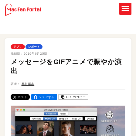
アプリ
レポート
掲載日：
2019年6月25日
メッセージをGIFアニメで賑やか演
出
著者：
早川厚志
ポスト
シェアする
URLのコピー