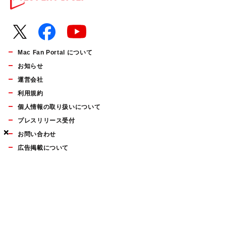
Mac Fan Portal について
お知らせ
運営会社
利用規約
個人情報の取り扱いについて
プレスリリース受付
×
×
×
お問い合わせ
広告掲載について
マイナビBOOKS
Mac Fan Portalの人気記事ランキングやおすすめ記事、編集部
員によるコラムなどをまとめたメールマガジンを毎週金曜日に
配信します。お気軽にご登録ください。