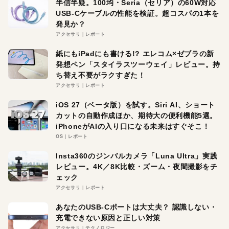
半信半疑。100均・Seria（セリア）の60W対応
USB-Cケーブルの性能を検証。超コスパの1本を
発見か？
アクセサリ
レポート
紙にもiPadにも書ける!? エレコム×ゼブラの新
発想ペン「スタイラスツーウェイ」レビュー。持
ち替え不要がラクすぎた！
アクセサリ
レポート
iOS 27（ベータ版）を試す。Siri AI、ショート
カットの自動作成ほか、期待大の便利機能5選。
iPhoneがAIの入り口になる未来はすぐそこ！
OS
レポート
Insta360のジンバルカメラ「Luna Ultra」実践
レビュー。4K／8K比較・ズーム・夜間撮影をチ
ェック
アクセサリ
レポート
あなたのUSB-Cポートは大丈夫？ 認識しない・
充電できない原因と正しい対策
アクセサリ
テクノロジー