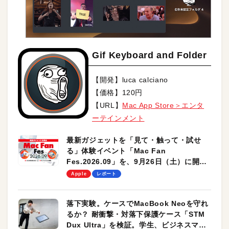
Gif Keyboard and Folder
【開発】luca calciano
【価格】120円
【URL】
Mac App Store＞エンタ
ーテインメント
最新ガジェットを「見て・触って・試せ
る」体験イベント「Mac Fan
Fes.2026.09」を、9月26日（土）に開催
します！
Apple
レポート
落下実験。ケースでMacBook Neoを守れ
るか？ 耐衝撃・対落下保護ケース「STM
Dux Ultra」を検証。学生、ビジネスマン