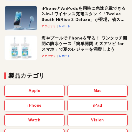
iPhoneとAirPodsを同時に急速充電できる
2-in-1ワイヤレス充電スタンド「Twelve
South HiRise 2 Deluxe」が登場。省スペ
ースでおしゃれに充電したい人にオスス
アクセサリ
レポート
メ！
海やプールでiPhoneを守る！ ワンタッチ開
閉の防水ケース「簡単開閉 ミズアソビ for
スマホ」で夏のレジャーを満喫しよう
アクセサリ
レポート
製品カテゴリ
Apple
Mac
iPhone
iPad
Watch
Vision