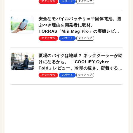
のモバイルユースに最適！
アクセサリ
レポート
タイアップ
安全なモバイルバッテリ＝半固体電池。選
ぶべき理由を開発者に取材。
TORRAS「MiniMag Pro」の実機レビュ
ーも
アクセサリ
レポート
タイアップ
夏場のバイクは地獄？ ネッククーラーが助
けになるかも。 「COOLiFY Cyber
Fold」レビュー。冷却の速さ、密着する冷
却プレート、シンプルな操作性がグッド！
アクセサリ
レポート
タイアップ