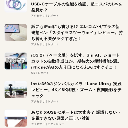
USB-Cケーブルの性能を検証。超コスパの1本を
発見か？
アクセサリ
レポート
紙にもiPadにも書ける!? エレコム×ゼブラの新
発想ペン「スタイラスツーウェイ」レビュー。持
ち替え不要がラクすぎた！
アクセサリ
レポート
iOS 27（ベータ版）を試す。Siri AI、ショート
カットの自動作成ほか、期待大の便利機能5選。
iPhoneがAIの入り口になる未来はすぐそこ！
OS
レポート
Insta360のジンバルカメラ「Luna Ultra」実践
レビュー。4K／8K比較・ズーム・夜間撮影をチ
ェック
アクセサリ
レポート
あなたのUSB-Cポートは大丈夫？ 認識しない・
充電できない原因と正しい対策
アクセサリ
テクノロジー