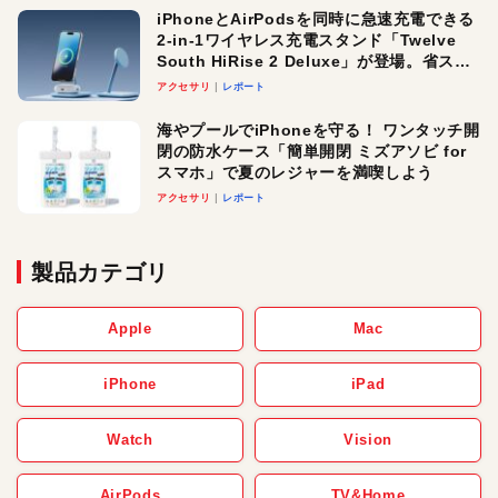
iPhoneとAirPodsを同時に急速充電できる
2-in-1ワイヤレス充電スタンド「Twelve
South HiRise 2 Deluxe」が登場。省スペ
ースでおしゃれに充電したい人にオスス
アクセサリ
レポート
メ！
海やプールでiPhoneを守る！ ワンタッチ開
閉の防水ケース「簡単開閉 ミズアソビ for
スマホ」で夏のレジャーを満喫しよう
アクセサリ
レポート
製品カテゴリ
Apple
Mac
iPhone
iPad
Watch
Vision
AirPods
TV&Home