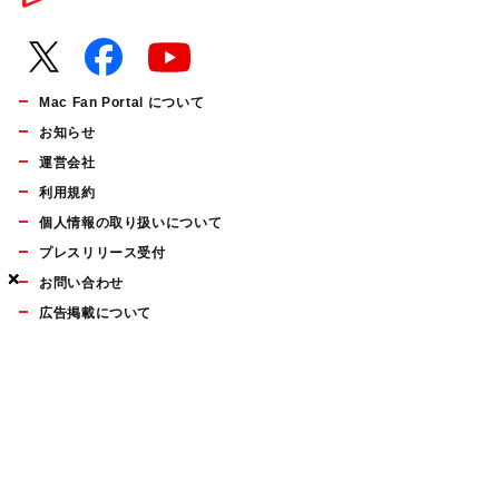
Mac Fan Portal について
お知らせ
運営会社
利用規約
個人情報の取り扱いについて
プレスリリース受付
×
×
×
お問い合わせ
広告掲載について
マイナビBOOKS
Mac Fan Portalの人気記事ランキングやおすすめ記事、編集部
員によるコラムなどをまとめたメールマガジンを毎週金曜日に
配信します。お気軽にご登録ください。