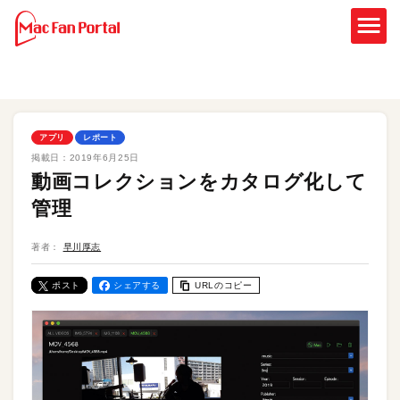
アプリ
レポート
掲載日：
2019年6月25日
動画コレクションをカタログ化して
管理
著者：
早川厚志
ポスト
シェアする
URLのコピー