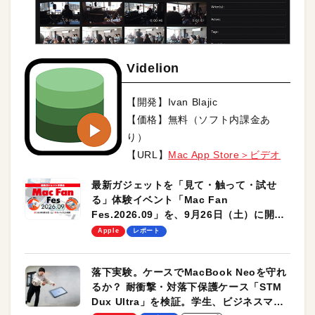
Videlion
【開発】Ivan Blajic
【価格】無料（ソフト内課金あ
り）
【URL】
Mac App Store＞ビデオ
最新ガジェットを「見て・触って・試せ
る」体験イベント「Mac Fan
Fes.2026.09」を、9月26日（土）に開催
します！
Apple
レポート
落下実験。ケースでMacBook Neoを守れ
るか？ 耐衝撃・対落下保護ケース「STM
Dux Ultra」を検証。学生、ビジネスマン