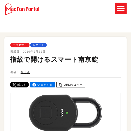
アクセサリ
レポート
掲載日：
2019年6月25日
指紋で開けるスマート南京錠
著者：
松山茂
ポスト
シェアする
URLのコピー