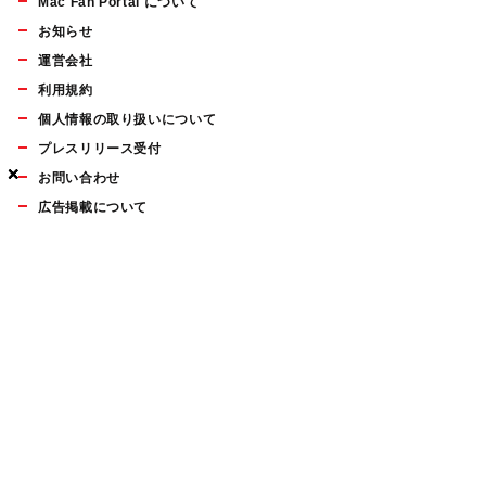
Mac Fan Portal について
お知らせ
運営会社
利用規約
個人情報の取り扱いについて
プレスリリース受付
×
×
×
お問い合わせ
広告掲載について
マイナビBOOKS
Mac Fan Portalの人気記事ランキングやおすすめ記事、編集部
員によるコラムなどをまとめたメールマガジンを毎週金曜日に
配信します。お気軽にご登録ください。
Mac Fan メールマガジン
無料登録はこちら