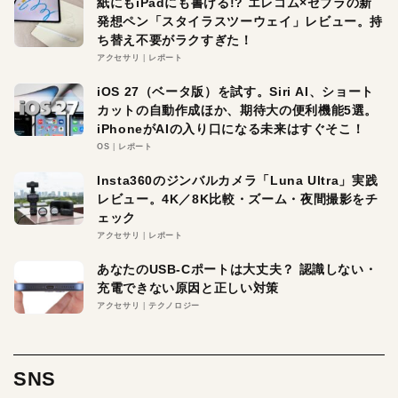
紙にもiPadにも書ける!? エレコム×ゼブラの新
発想ペン「スタイラスツーウェイ」レビュー。持
ち替え不要がラクすぎた！
アクセサリ
レポート
iOS 27（ベータ版）を試す。Siri AI、ショート
カットの自動作成ほか、期待大の便利機能5選。
iPhoneがAIの入り口になる未来はすぐそこ！
OS
レポート
Insta360のジンバルカメラ「Luna Ultra」実践
レビュー。4K／8K比較・ズーム・夜間撮影をチ
ェック
アクセサリ
レポート
あなたのUSB-Cポートは大丈夫？ 認識しない・
充電できない原因と正しい対策
アクセサリ
テクノロジー
SNS