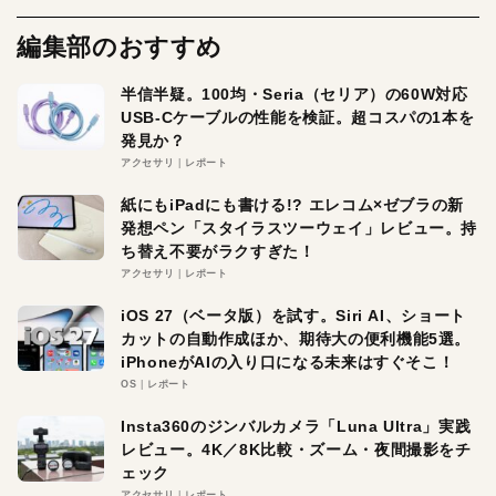
編集部のおすすめ
半信半疑。100均・Seria（セリア）の60W対応
USB-Cケーブルの性能を検証。超コスパの1本を
発見か？
アクセサリ
レポート
紙にもiPadにも書ける!? エレコム×ゼブラの新
発想ペン「スタイラスツーウェイ」レビュー。持
ち替え不要がラクすぎた！
アクセサリ
レポート
iOS 27（ベータ版）を試す。Siri AI、ショート
カットの自動作成ほか、期待大の便利機能5選。
iPhoneがAIの入り口になる未来はすぐそこ！
OS
レポート
Insta360のジンバルカメラ「Luna Ultra」実践
レビュー。4K／8K比較・ズーム・夜間撮影をチ
ェック
アクセサリ
レポート