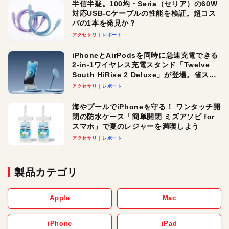
半信半疑。100均・Seria（セリア）の60W
対応USB-Cケーブルの性能を検証。超コス
パの1本を発見か？
アクセサリ
レポート
iPhoneとAirPodsを同時に急速充電できる
2-in-1ワイヤレス充電スタンド「Twelve
South HiRise 2 Deluxe」が登場。省スペ
ースでおしゃれに充電したい人にオスス
アクセサリ
レポート
メ！
海やプールでiPhoneを守る！ ワンタッチ開
閉の防水ケース「簡単開閉 ミズアソビ for
スマホ」で夏のレジャーを満喫しよう
アクセサリ
レポート
製品カテゴリ
Apple
Mac
iPhone
iPad