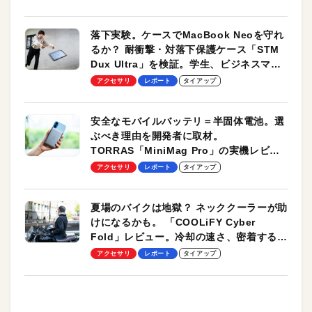
落下実験。ケースでMacBook Neoを守れ
るか？ 耐衝撃・対落下保護ケース「STM
Dux Ultra」を検証。学生、ビジネスマン
のモバイルユースに最適！
アクセサリ
レポート
タイアップ
安全なモバイルバッテリ＝半固体電池。選
ぶべき理由を開発者に取材。
TORRAS「MiniMag Pro」の実機レビュ
ーも
アクセサリ
レポート
タイアップ
夏場のバイクは地獄？ ネッククーラーが助
けになるかも。 「COOLiFY Cyber
Fold」レビュー。冷却の速さ、密着する冷
却プレート、シンプルな操作性がグッド！
アクセサリ
レポート
タイアップ