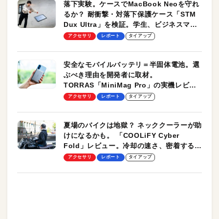
落下実験。ケースでMacBook Neoを守れ
るか？ 耐衝撃・対落下保護ケース「STM
Dux Ultra」を検証。学生、ビジネスマン
のモバイルユースに最適！
アクセサリ
レポート
タイアップ
安全なモバイルバッテリ＝半固体電池。選
ぶべき理由を開発者に取材。
TORRAS「MiniMag Pro」の実機レビュ
ーも
アクセサリ
レポート
タイアップ
夏場のバイクは地獄？ ネッククーラーが助
けになるかも。 「COOLiFY Cyber
Fold」レビュー。冷却の速さ、密着する冷
却プレート、シンプルな操作性がグッド！
アクセサリ
レポート
タイアップ