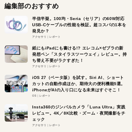
編集部のおすすめ
半信半疑。100均・Seria（セリア）の60W対応
USB-Cケーブルの性能を検証。超コスパの1本を
発見か？
アクセサリ
レポート
紙にもiPadにも書ける!? エレコム×ゼブラの新
発想ペン「スタイラスツーウェイ」レビュー。持
ち替え不要がラクすぎた！
アクセサリ
レポート
iOS 27（ベータ版）を試す。Siri AI、ショート
カットの自動作成ほか、期待大の便利機能5選。
iPhoneがAIの入り口になる未来はすぐそこ！
OS
レポート
Insta360のジンバルカメラ「Luna Ultra」実践
レビュー。4K／8K比較・ズーム・夜間撮影をチ
ェック
アクセサリ
レポート