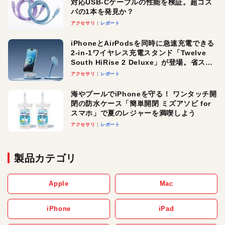
対応USB-Cケーブルの性能を検証。超コス
パの1本を発見か？
アクセサリ
レポート
iPhoneとAirPodsを同時に急速充電できる
2-in-1ワイヤレス充電スタンド「Twelve
South HiRise 2 Deluxe」が登場。省スペ
ースでおしゃれに充電したい人にオスス
アクセサリ
レポート
メ！
海やプールでiPhoneを守る！ ワンタッチ開
閉の防水ケース「簡単開閉 ミズアソビ for
スマホ」で夏のレジャーを満喫しよう
アクセサリ
レポート
製品カテゴリ
Apple
Mac
iPhone
iPad