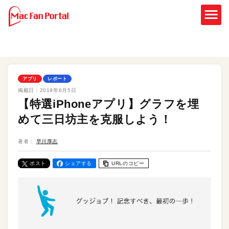
アプリ
レポート
掲載日：
2019年6月5日
【特選iPhoneアプリ】グラフを埋
めて三日坊主を克服しよう！
著者：
早川厚志
ポスト
シェアする
URLのコピー