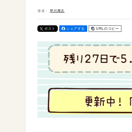
著者：
早川厚志
ポスト
シェアする
URLのコピー