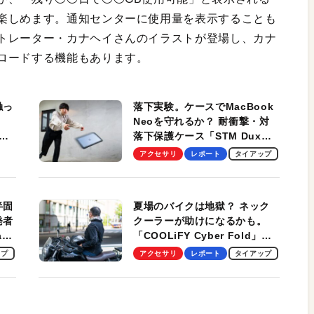
楽しめます。通知センターに使用量を表示することも
トレーター・カナヘイさんのイラストが登場し、カナ
ロードする機能もあります。
触っ
落下実験。ケースでMacBook
Neoを守れるか？ 耐衝撃・対
落下保護ケース「STM Dux
しま
Ultra」を検証。学生、ビジネ
アクセサリ
レポート
タイアップ
スマンのモバイルユースに最
適！
半固
夏場のバイクは地獄？ ネック
発者
クーラーが助けになるかも。
ag
「COOLiFY Cyber Fold」レ
ビュー。冷却の速さ、密着する
ップ
アクセサリ
レポート
タイアップ
冷却プレート、シンプルな操作
性がグッド！