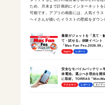
ため、月末まで計画的にインターネットを
可能です。アプリの画面には、人気イラス
ヘイさんが描いたイラストの壁紙をダウン
最新ガジェットを「見て・
て・試せる」体験イベント
「Mac Fan Fes.2026.09」
を、9月26日（土）に開催
Apple
レポート
す！
安全なモバイルバッテリ＝
体電池。選ぶべき理由を開
に取材。TORRAS「MiniM
Pro」の実機レビューも
アクセサリ
レポート
タイア