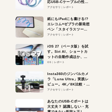
応USB-Cケーブルの性能
を検証。超コスパの1本を
アクセサリ
レポート
発見か？
紙にもiPadにも書ける!?
エレコム×ゼブラの新発想
ペン「スタイラスツーウ
ェイ」レビュー。持ち替
アクセサリ
レポート
え不要がラクすぎた！
iOS 27（ベータ版）を試
す。Siri AI、ショートカ
ットの自動作成ほか、期
待大の便利機能5選。
OS
レポート
iPhoneがAIの入り口にな
る未来はすぐそこ！
Insta360のジンバルカメ
ラ「Luna Ultra」実践レ
ビュー。4K／8K比較・ズ
ーム・夜間撮影をチェッ
アクセサリ
レポート
ク
あなたのUSB-Cポートは
大丈夫？ 認識しない・充
電できない原因と正しい