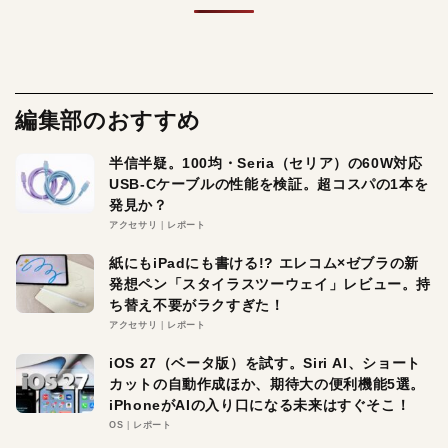
編集部のおすすめ
半信半疑。100均・Seria（セリア）の60W対応
USB-Cケーブルの性能を検証。超コスパの1本を
発見か？
アクセサリ
レポート
紙にもiPadにも書ける!? エレコム×ゼブラの新
発想ペン「スタイラスツーウェイ」レビュー。持
ち替え不要がラクすぎた！
アクセサリ
レポート
iOS 27（ベータ版）を試す。Siri AI、ショート
カットの自動作成ほか、期待大の便利機能5選。
iPhoneがAIの入り口になる未来はすぐそこ！
OS
レポート