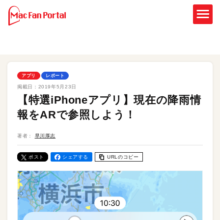
アプリ
レポート
掲載日：
2019年5月23日
【特選iPhoneアプリ】現在の降雨情
報をARで参照しよう！
著者：
早川厚志
ポスト
シェアする
URLのコピー