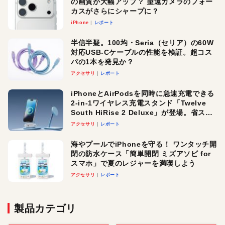
の画質が大幅アップ？ 望遠カメラのフォー
カスがさらにシャープに？
iPhone
レポート
半信半疑。100均・Seria（セリア）の60W
対応USB-Cケーブルの性能を検証。超コス
パの1本を発見か？
アクセサリ
レポート
iPhoneとAirPodsを同時に急速充電できる
2-in-1ワイヤレス充電スタンド「Twelve
South HiRise 2 Deluxe」が登場。省スペ
ースでおしゃれに充電したい人にオスス
アクセサリ
レポート
メ！
海やプールでiPhoneを守る！ ワンタッチ開
閉の防水ケース「簡単開閉 ミズアソビ for
スマホ」で夏のレジャーを満喫しよう
アクセサリ
レポート
製品カテゴリ