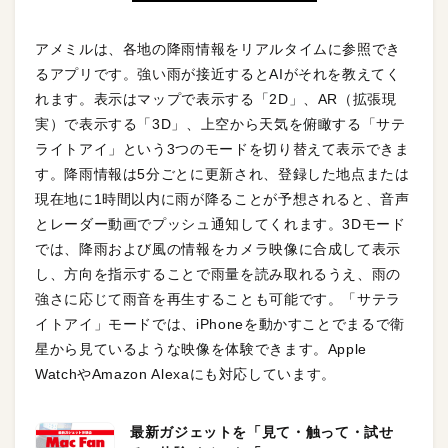
アメミルは、各地の降雨情報をリアルタイムに参照でき
るアプリです。強い雨が接近するとAIがそれを教えてく
れます。表示はマップで表示する「2D」、AR（拡張現
実）で表示する「3D」、上空から天気を俯瞰する「サテ
ライトアイ」という3つのモードを切り替えて表示できま
す。降雨情報は5分ごとに更新され、登録した地点または
現在地に1時間以内に雨が降ることが予想されると、音声
とレーダー動画でプッシュ通知してくれます。3Dモード
では、降雨および風の情報をカメラ映像に合成して表示
し、方向を指示することで雨量を読み取れるうえ、雨の
強さに応じて雨音を再生することも可能です。「サテラ
イトアイ」モードでは、iPhoneを動かすことでまるで衛
星から見ているような映像を体験できます。Apple
WatchやAmazon Alexaにも対応しています。
最新ガジェットを「見て・触って・試せ