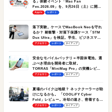
る」体験イベント「Mac Fan
Fes.2026.09」を、9月26日（土）に開催
します！
Apple
レポート
落下実験。ケースでMacBook Neoを守れ
るか？ 耐衝撃・対落下保護ケース「STM
Dux Ultra」を検証。学生、ビジネスマン
のモバイルユースに最適！
アクセサリ
レポート
タイアップ
安全なモバイルバッテリ＝半固体電池。選
ぶべき理由を開発者に取材。
TORRAS「MiniMag Pro」の実機レビュ
ーも
アクセサリ
レポート
タイアップ
夏場のバイクは地獄？ ネッククーラーが助
けになるかも。 「COOLiFY Cyber
Fold」レビュー。冷却の速さ、密着する冷
却プレート、シンプルな操作性がグッド！
アクセサリ
レポート
タイアップ