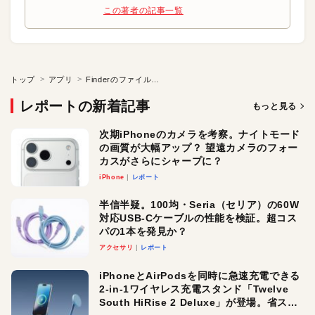
この著者の記事一覧
トップ
アプリ
Finderのファイル操作をより快適に
レポートの新着記事
もっと見る
次期iPhoneのカメラを考察。ナイトモード
の画質が大幅アップ？ 望遠カメラのフォー
カスがさらにシャープに？
iPhone
レポート
半信半疑。100均・Seria（セリア）の60W
対応USB-Cケーブルの性能を検証。超コス
パの1本を発見か？
アクセサリ
レポート
iPhoneとAirPodsを同時に急速充電できる
2-in-1ワイヤレス充電スタンド「Twelve
South HiRise 2 Deluxe」が登場。省スペ