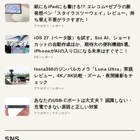
紙にもiPadにも書ける!? エレコム×ゼブラの新
発想ペン「スタイラスツーウェイ」レビュー。持
ち替え不要がラクすぎた！
アクセサリ
レポート
iOS 27（ベータ版）を試す。Siri AI、ショート
カットの自動作成ほか、期待大の便利機能5選。
iPhoneがAIの入り口になる未来はすぐそこ！
OS
レポート
Insta360のジンバルカメラ「Luna Ultra」実践
レビュー。4K／8K比較・ズーム・夜間撮影をチ
ェック
アクセサリ
レポート
あなたのUSB-Cポートは大丈夫？ 認識しない・
充電できない原因と正しい対策
アクセサリ
テクノロジー
SNS