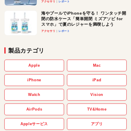
ースでおしゃれに充電したい人にオスス
アクセサリ
レポート
メ！
海やプールでiPhoneを守る！ ワンタッチ開
閉の防水ケース「簡単開閉 ミズアソビ for
スマホ」で夏のレジャーを満喫しよう
アクセサリ
レポート
製品カテゴリ
Apple
Mac
iPhone
iPad
Watch
Vision
AirPods
TV&Home
Appleサービス
アプリ