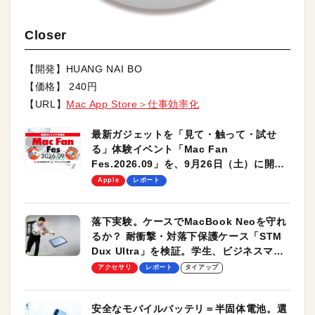
Closer
【開発】HUANG NAI BO
【価格】 240円
【URL】
Mac App Store＞仕事効率化
最新ガジェットを「見て・触って・試せ
る」体験イベント「Mac Fan
Fes.2026.09」を、9月26日（土）に開催
します！
Apple
レポート
落下実験。ケースでMacBook Neoを守れ
るか？ 耐衝撃・対落下保護ケース「STM
Dux Ultra」を検証。学生、ビジネスマン
のモバイルユースに最適！
アクセサリ
レポート
タイアップ
安全なモバイルバッテリ＝半固体電池。選