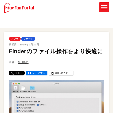
アプリ
レポート
掲載日：
2019年5月23日
Finderのファイル操作をより快適に
著者：
早川厚志
ポスト
シェアする
URLのコピー