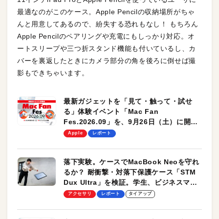
最適なのがこのケース。Apple Pencilの収納場所がちゃ
んと用意してあるので、紛失する恐れもなし！ もちろん
Apple Pencilのペアリングや充電にもしっかり対応。オ
ートスリープや三つ折スタンド機能も付いているし、カ
バーを裏返したときにカメラ部分の角を後ろに倒せば撮
影もできちゃいます。
最新ガジェットを「見て・触って・試せ
る」体験イベント「Mac Fan
Fes.2026.09」を、9月26日（土）に開催
します！
Apple
レポート
落下実験。ケースでMacBook Neoを守れ
るか？ 耐衝撃・対落下保護ケース「STM
Dux Ultra」を検証。学生、ビジネスマン
のモバイルユースに最適！
アクセサリ
レポート
タイアップ