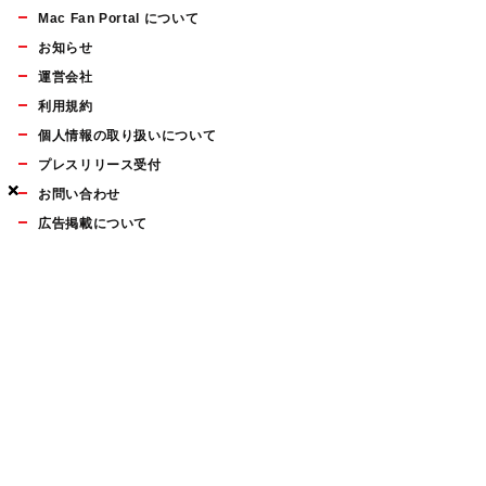
Mac Fan Portal について
お知らせ
運営会社
利用規約
個人情報の取り扱いについて
プレスリリース受付
×
×
×
お問い合わせ
広告掲載について
マイナビBOOKS
Mac Fan Portalの人気記事ランキングやおすすめ記事、編集部
員によるコラムなどをまとめたメールマガジンを毎週金曜日に
配信します。お気軽にご登録ください。
Mac Fan メールマガジン