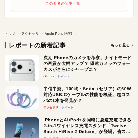
この著者の記事一覧
トップ
アクセサリ
Apple Pencilが収納できるiPad Pro用カバー
レポートの新着記事
もっと見る
次期iPhoneのカメラを考察。ナイトモード
の画質が大幅アップ？ 望遠カメラのフォー
カスがさらにシャープに？
iPhone
レポート
半信半疑。100均・Seria（セリア）の60W
対応USB-Cケーブルの性能を検証。超コス
パの1本を発見か？
アクセサリ
レポート
iPhoneとAirPodsを同時に急速充電できる
2-in-1ワイヤレス充電スタンド「Twelve
South HiRise 2 Deluxe」が登場。省スペ
ースでおしゃれに充電したい人にオスス