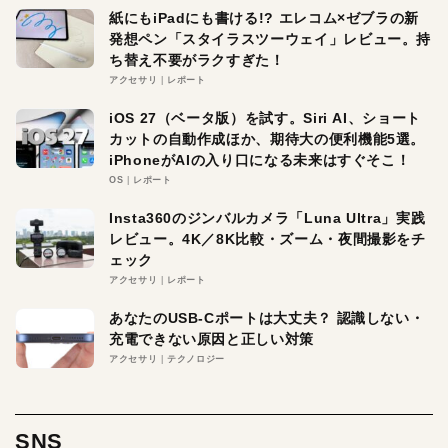
紙にもiPadにも書ける!? エレコム×ゼブラの新
発想ペン「スタイラスツーウェイ」レビュー。持
ち替え不要がラクすぎた！
アクセサリ
レポート
iOS 27（ベータ版）を試す。Siri AI、ショート
カットの自動作成ほか、期待大の便利機能5選。
iPhoneがAIの入り口になる未来はすぐそこ！
OS
レポート
Insta360のジンバルカメラ「Luna Ultra」実践
レビュー。4K／8K比較・ズーム・夜間撮影をチ
ェック
アクセサリ
レポート
あなたのUSB-Cポートは大丈夫？ 認識しない・
充電できない原因と正しい対策
アクセサリ
テクノロジー
SNS