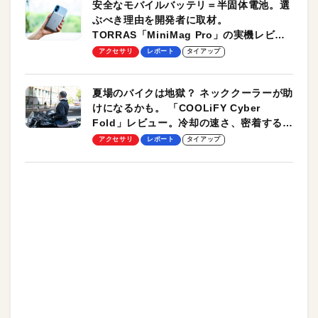
安全なモバイルバッテリ＝半固体電池。選
ぶべき理由を開発者に取材。
TORRAS「MiniMag Pro」の実機レビュ
ーも
アクセサリ
レポート
タイアップ
夏場のバイクは地獄？ ネッククーラーが助
けになるかも。 「COOLiFY Cyber
Fold」レビュー。冷却の速さ、密着する冷
却プレート、シンプルな操作性がグッド！
アクセサリ
レポート
タイアップ