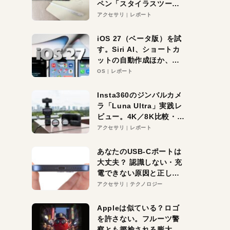
ペン「スタイラスツーウ
ェイ」レビュー。持ち替
アクセサリ
レポート
え不要がラクすぎた！
iOS 27（ベータ版）を試
す。Siri AI、ショートカ
ットの自動作成ほか、期
待大の便利機能5選。
OS
レポート
iPhoneがAIの入り口にな
る未来はすぐそこ！
Insta360のジンバルカメ
ラ「Luna Ultra」実践レ
ビュー。4K／8K比較・ズ
ーム・夜間撮影をチェッ
アクセサリ
レポート
ク
あなたのUSB-Cポートは
大丈夫？ 認識しない・充
電できない原因と正しい
対策
アクセサリ
テクノロジー
Appleは似ている？ロゴ
を許さない。フルーツ警
察とも揶揄される膨大な