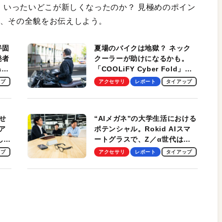
た。いったいどこが新しくなったのか？ 見極めのポイン
く、その全貌をお伝えしよう。
半固
夏場のバイクは地獄？ ネック
発者
クーラーが助けになるかも。
ag
「COOLiFY Cyber Fold」レ
ビュー。冷却の速さ、密着する
ップ
アクセサリ
レポート
タイアップ
冷却プレート、シンプルな操作
性がグッド！
せ
“AIメガネ”の大学生活における
ア
ポテンシャル。Rokid AIスマ
試して
ートグラスで、Z／α世代は何
のス
を見る？ 現役学生起業家、そ
ップ
アクセサリ
レポート
タイアップ
して教授による体験会レポート
【PR】