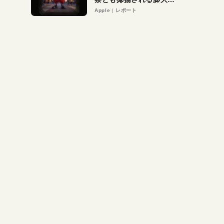
異議申し立て。対象は非
Apple
レポート
営利団体や公益団体も。
Appleロゴを“過剰”に守
る理由とは