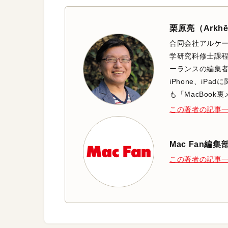
栗原亮（Arkh
合同会社アルケー
学研究科修士課程
ーランスの編集者
iPhone、iP
も「MacBoo
この著者の記事
Mac Fan編集
この著者の記事