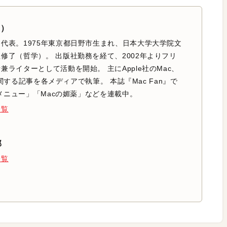
ē）
代表。1975年東京都日野市生まれ、日本大学大学院文
修了（哲学）。 出版社勤務を経て、2002年よりフリ
兼ライターとして活動を開始。 主にApple社のMac、
adに関する記事を各メディアで執筆。 本誌『Mac Fan』で
k裏メニュー」「Macの媚薬」などを連載中。
一覧
部
一覧