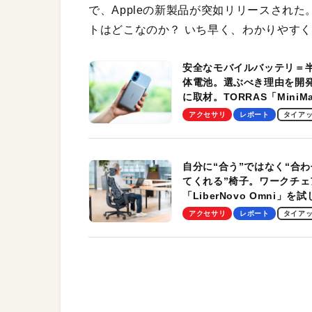
で、Appleの新製品が突如リリースされ
トはどこなのか？ いち早く、わかりやす
安全なモバイルバッテリ＝
体電池。選ぶべき理由を開
に取材。TORRAS「MiniM
Pro」の実機レビューも
アクセサリ
レポート
タイア
自分に“合う”ではなく“合わ
てくれる”椅子。ワークチェ
「LiberNovo Omni」を
わかったその魅力。まさか
アクセサリ
レポート
タイア
トレッチ機能も搭載