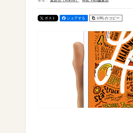
著者：
栗原亮（Arkhē）
Mac Fan編集部
ポスト
シェアする
URLのコピー