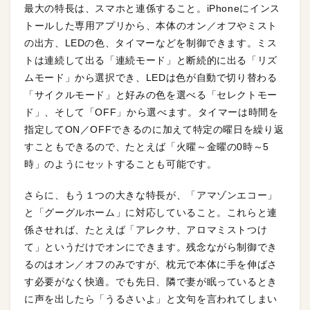
最大の特長は、スマホと連係すること。iPhoneにインス
トールした専用アプリから、本体のオン／オフやミスト
の出方、LEDの色、タイマーなどを制御できます。ミス
トは連続して出る「連続モード」と断続的に出る「リズ
ムモード」から選択でき、LEDは色が自動で切り替わる
「サイクルモード」と好みの色を選べる「セレクトモー
ド」、そして「OFF」から選べます。タイマーは時間を
指定してON／OFFできるのに加えて特定の曜日を繰り返
すこともできるので、たとえば「火曜～金曜の0時～5
時」のようにセットすることも可能です。
さらに、もう１つの大きな特長が、「アマゾンエコー」
と「グーグルホーム」に対応していること。これらと連
係させれば、たとえば「アレクサ、アロマミストつけ
て」というだけでオンにできます。残念ながら制御でき
るのはオン／オフのみですが、枕元で本体に手を伸ばさ
す必要がなく快適。でも先日、隣で妻が眠っているとき
に声を出したら「うるさいよ」と文句を言われてしまい