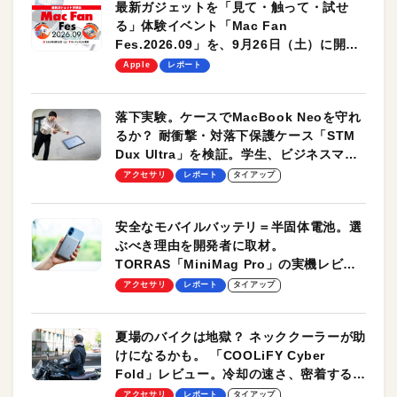
最新ガジェットを「見て・触って・試せ
る」体験イベント「Mac Fan
Fes.2026.09」を、9月26日（土）に開催
します！
Apple
レポート
落下実験。ケースでMacBook Neoを守れ
るか？ 耐衝撃・対落下保護ケース「STM
Dux Ultra」を検証。学生、ビジネスマン
のモバイルユースに最適！
アクセサリ
レポート
タイアップ
安全なモバイルバッテリ＝半固体電池。選
ぶべき理由を開発者に取材。
TORRAS「MiniMag Pro」の実機レビュ
ーも
アクセサリ
レポート
タイアップ
夏場のバイクは地獄？ ネッククーラーが助
けになるかも。 「COOLiFY Cyber
Fold」レビュー。冷却の速さ、密着する冷
却プレート、シンプルな操作性がグッド！
アクセサリ
レポート
タイアップ