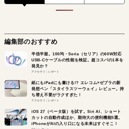
編集部のおすすめ
半信半疑。100均・Seria（セリア）の60W対応
USB-Cケーブルの性能を検証。超コスパの1本を
発見か？
アクセサリ
レポート
紙にもiPadにも書ける!? エレコム×ゼブラの新
発想ペン「スタイラスツーウェイ」レビュー。持
ち替え不要がラクすぎた！
アクセサリ
レポート
iOS 27（ベータ版）を試す。Siri AI、ショート
カットの自動作成ほか、期待大の便利機能5選。
iPhoneがAIの入り口になる未来はすぐそこ！