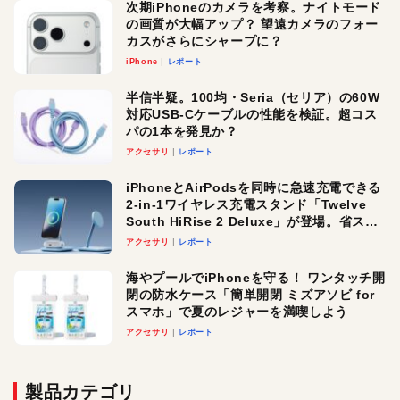
次期iPhoneのカメラを考察。ナイトモード
の画質が大幅アップ？ 望遠カメラのフォー
カスがさらにシャープに？
iPhone
レポート
半信半疑。100均・Seria（セリア）の60W
対応USB-Cケーブルの性能を検証。超コス
パの1本を発見か？
アクセサリ
レポート
iPhoneとAirPodsを同時に急速充電できる
2-in-1ワイヤレス充電スタンド「Twelve
South HiRise 2 Deluxe」が登場。省スペ
ースでおしゃれに充電したい人にオスス
アクセサリ
レポート
メ！
海やプールでiPhoneを守る！ ワンタッチ開
閉の防水ケース「簡単開閉 ミズアソビ for
スマホ」で夏のレジャーを満喫しよう
アクセサリ
レポート
製品カテゴリ