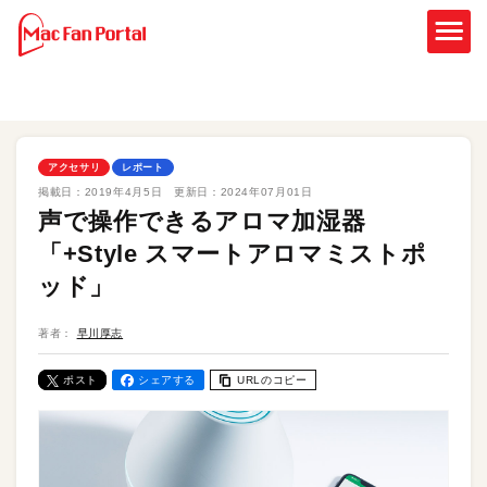
アクセサリ
レポート
掲載日：
2019年4月5日
更新日：
2024年07月01日
声で操作できるアロマ加湿器
「+Style スマートアロマミストポ
ッド」
著者：
早川厚志
ポスト
シェアする
URLのコピー