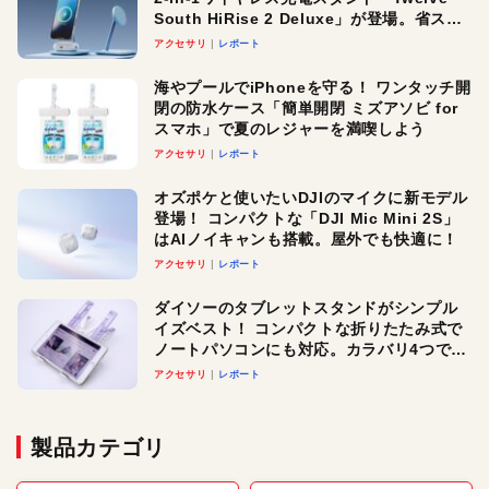
South HiRise 2 Deluxe」が登場。省スペ
ースでおしゃれに充電したい人にオスス
アクセサリ
レポート
メ！
海やプールでiPhoneを守る！ ワンタッチ開
閉の防水ケース「簡単開閉 ミズアソビ for
スマホ」で夏のレジャーを満喫しよう
アクセサリ
レポート
オズポケと使いたいDJIのマイクに新モデル
登場！ コンパクトな「DJI Mic Mini 2S」
はAIノイキャンも搭載。屋外でも快適に！
アクセサリ
レポート
ダイソーのタブレットスタンドがシンプル
イズベスト！ コンパクトな折りたたみ式で
ノートパソコンにも対応。カラバリ4つで選
べる楽しさも
アクセサリ
レポート
製品カテゴリ