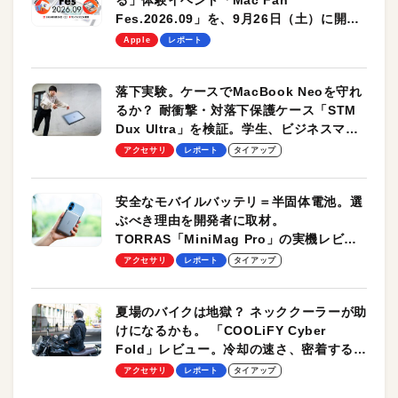
る」体験イベント「Mac Fan
Fes.2026.09」を、9月26日（土）に開催
します！
Apple
レポート
落下実験。ケースでMacBook Neoを守れ
るか？ 耐衝撃・対落下保護ケース「STM
Dux Ultra」を検証。学生、ビジネスマン
のモバイルユースに最適！
アクセサリ
レポート
タイアップ
安全なモバイルバッテリ＝半固体電池。選
ぶべき理由を開発者に取材。
TORRAS「MiniMag Pro」の実機レビュ
ーも
アクセサリ
レポート
タイアップ
夏場のバイクは地獄？ ネッククーラーが助
けになるかも。 「COOLiFY Cyber
Fold」レビュー。冷却の速さ、密着する冷
却プレート、シンプルな操作性がグッド！
アクセサリ
レポート
タイアップ