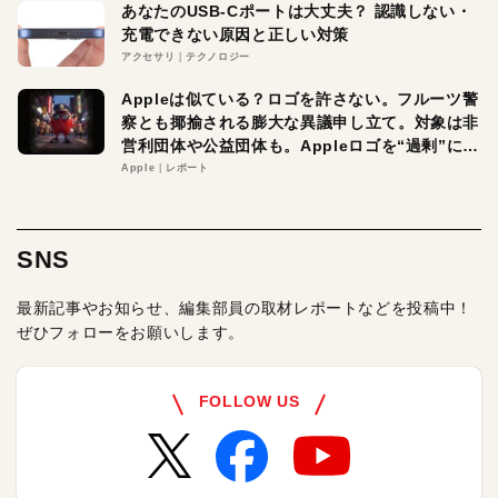
あなたのUSB-Cポートは大丈夫？ 認識しない・
充電できない原因と正しい対策
アクセサリ
テクノロジー
Appleは似ている？ロゴを許さない。フルーツ警
察とも揶揄される膨大な異議申し立て。対象は非
営利団体や公益団体も。Appleロゴを“過剰”に守
る理由とは
Apple
レポート
SNS
最新記事やお知らせ、編集部員の取材レポートなどを投稿中！
ぜひフォローをお願いします。
FOLLOW US