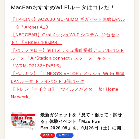
MacFanおすすめWi-Fiルータはコレだ！
【TP-LINK】AC2600 MU-MIMO ギガビット無線LANル
ータ「Archer A10」
【NETGEAR】OrbiメッシュWi-Fiシステム（2台セッ
ト）「RBK50-100JPS」
【バッファロー】独自メッシュ機能搭載デュアルバンド
ルータ 「AirStation connect」スターターキット
「WRM-D2133HP/E1S」
【ベルキン】「LINKSYS VELOP」メッシュ Wi-Fi 無線
LANルータ トライバンド 3個パック
【トレンドマイクロ】「ウイルスバスター for Home
Network」
最新ガジェットを「見て・触って・試せ
る」体験イベント「Mac Fan
Fes.2026.09」を、9月26日（土）に開催
します！
Apple
レポート