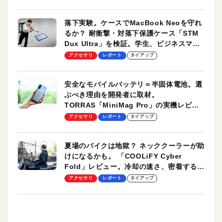
落下実験。ケースでMacBook Neoを守れ
るか？ 耐衝撃・対落下保護ケース「STM
Dux Ultra」を検証。学生、ビジネスマン
のモバイルユースに最適！
アクセサリ
レポート
タイアップ
安全なモバイルバッテリ＝半固体電池。選
ぶべき理由を開発者に取材。
TORRAS「MiniMag Pro」の実機レビュ
ーも
アクセサリ
レポート
タイアップ
夏場のバイクは地獄？ ネッククーラーが助
けになるかも。 「COOLiFY Cyber
Fold」レビュー。冷却の速さ、密着する冷
却プレート、シンプルな操作性がグッド！
アクセサリ
レポート
タイアップ