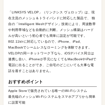
「LINKSYS VELOP」（リンクシス ヴェロップ）は、現
在主流のメッシュ＆トライバンドに対応した製品で、 独
自の「Intelligent Meshデザイン」技術により、周波数帯
や利用帯域などを自動的に判断。メッシュ構築はハード
ルが高いという初心者でも簡単に設定が可能です。
802.11k/rに対応しているので、iPhone、iPad、
MacBookでシームレスなローミングを体験できます。
VELOPの同一ネットワーク下なら、iOSデバイス同士は
連携し合い、iPhoneが手元になくてもMacBookやiPadで
電話に出ることができ、ご自宅のどこにいても大事な電
話を逃すことはありません。
おすすめポイント
Apple Storeで販売されている唯一のWi-Fiシステム
最先端のメッシュWi-Fiシステムをスマホアプリから簡単
に設置可能