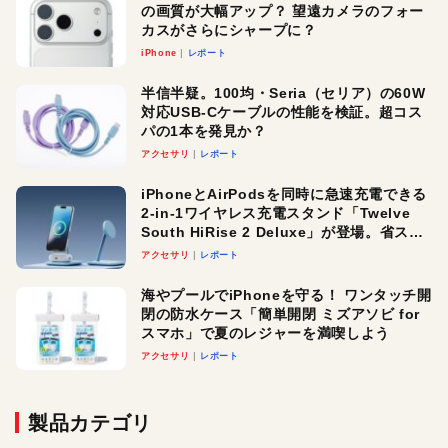
の画質が大幅アップ？ 望遠カメラのフォー
カスがさらにシャープに？
iPhone
レポート
半信半疑。100均・Seria（セリア）の60W
対応USB-Cケーブルの性能を検証。超コス
パの1本を発見か？
アクセサリ
レポート
iPhoneとAirPodsを同時に急速充電できる
2-in-1ワイヤレス充電スタンド「Twelve
South HiRise 2 Deluxe」が登場。省スペ
ースでおしゃれに充電したい人にオスス
アクセサリ
レポート
メ！
海やプールでiPhoneを守る！ ワンタッチ開
閉の防水ケース「簡単開閉 ミズアソビ for
スマホ」で夏のレジャーを満喫しよう
アクセサリ
レポート
製品カテゴリ