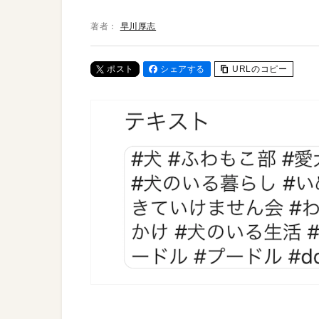
著者：
早川厚志
ポスト
シェアする
URLのコピー