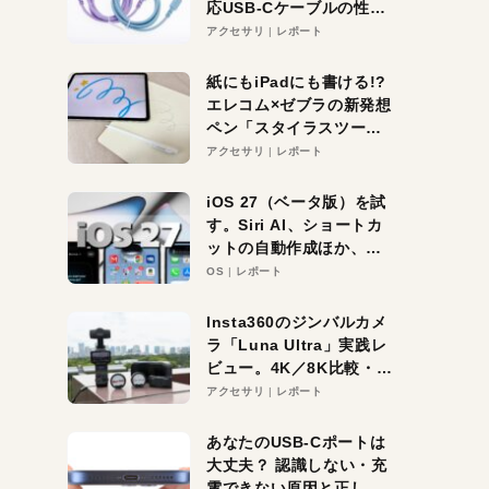
応USB-Cケーブルの性能
を検証。超コスパの1本を
アクセサリ
レポート
発見か？
紙にもiPadにも書ける!?
エレコム×ゼブラの新発想
ペン「スタイラスツーウ
ェイ」レビュー。持ち替
アクセサリ
レポート
え不要がラクすぎた！
iOS 27（ベータ版）を試
す。Siri AI、ショートカ
ットの自動作成ほか、期
待大の便利機能5選。
OS
レポート
iPhoneがAIの入り口にな
る未来はすぐそこ！
Insta360のジンバルカメ
ラ「Luna Ultra」実践レ
ビュー。4K／8K比較・ズ
ーム・夜間撮影をチェッ
アクセサリ
レポート
ク
あなたのUSB-Cポートは
大丈夫？ 認識しない・充
電できない原因と正しい