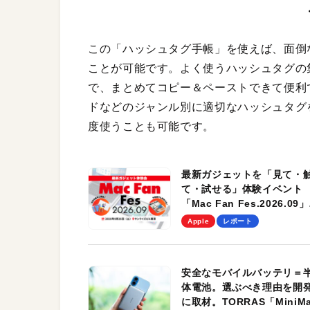
この「ハッシュタグ手帳」を使えば、面倒
ことが可能です。よく使うハッシュタグの
で、まとめてコピー＆ペーストできて便利
ドなどのジャンル別に適切なハッシュタグ
度使うことも可能です。
最新ガジェットを「見て・
て・試せる」体験イベント
「Mac Fan Fes.2026.09」
を、9月26日（土）に開催
Apple
レポート
す！
安全なモバイルバッテリ＝
体電池。選ぶべき理由を開
に取材。TORRAS「MiniM