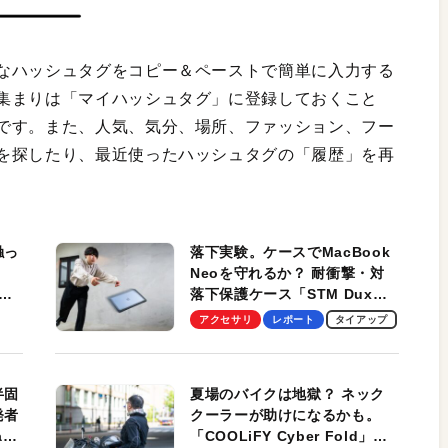
なハッシュタグをコピー＆ペーストで簡単に入力する
集まりは「マイハッシュタグ」に登録しておくこと
です。また、人気、気分、場所、ファッション、フー
を探したり、最近使ったハッシュタグの「履歴」を再
触っ
落下実験。ケースでMacBook
Neoを守れるか？ 耐衝撃・対
落下保護ケース「STM Dux
しま
Ultra」を検証。学生、ビジネ
アクセサリ
レポート
タイアップ
スマンのモバイルユースに最
適！
半固
夏場のバイクは地獄？ ネック
発者
クーラーが助けになるかも。
ag
「COOLiFY Cyber Fold」レ