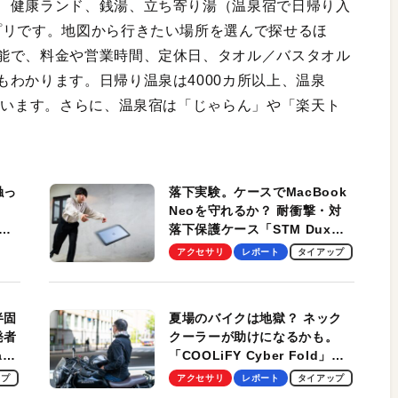
、健康ランド、銭湯、立ち寄り湯（温泉宿で日帰り入
プリです。地図から行きたい場所を選んで探せるほ
能で、料金や営業時間、定休日、タオル／バスタオル
わかります。日帰り温泉は4000カ所以上、温泉
ています。さらに、温泉宿は「じゃらん」や「楽天ト
触っ
落下実験。ケースでMacBook
Neoを守れるか？ 耐衝撃・対
落下保護ケース「STM Dux
しま
Ultra」を検証。学生、ビジネ
アクセサリ
レポート
タイアップ
スマンのモバイルユースに最
適！
半固
夏場のバイクは地獄？ ネック
発者
クーラーが助けになるかも。
ag
「COOLiFY Cyber Fold」レ
ビュー。冷却の速さ、密着する
ップ
アクセサリ
レポート
タイアップ
冷却プレート、シンプルな操作