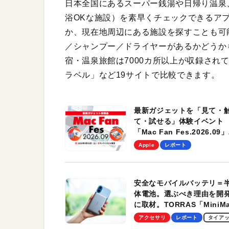
日本全国にあるスーパー銭湯や日帰り温泉
浴OKな施設）を素早くチェックできるア
か、現在地周辺にある施設を探すことも可
／シャンプー／ドライヤーがあるかどうかも
宿・温泉旅館は7000カ所以上が収録され
ラベル」など19サイトで比較できます。
最新ガジェットを「見て・
て・試せる」体験イベント
「Mac Fan Fes.2026.09」
を、9月26日（土）に開催
Apple
レポート
す！
安全なモバイルバッテリ＝
体電池。選ぶべき理由を開
に取材。TORRAS「MiniM
Pro」の実機レビューも
アクセサリ
レポート
タイア