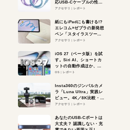
応USB-Cケーブルの性能
を検証。超コスパの1本を
アクセサリ
レポート
発見か？
紙にもiPadにも書ける!?
エレコム×ゼブラの新発想
ペン「スタイラスツーウ
ェイ」レビュー。持ち替
アクセサリ
レポート
え不要がラクすぎた！
iOS 27（ベータ版）を試
す。Siri AI、ショートカ
ットの自動作成ほか、期
待大の便利機能5選。
OS
レポート
iPhoneがAIの入り口にな
る未来はすぐそこ！
Insta360のジンバルカメ
ラ「Luna Ultra」実践レ
ビュー。4K／8K比較・ズ
ーム・夜間撮影をチェッ
アクセサリ
レポート
ク
あなたのUSB-Cポートは
大丈夫？ 認識しない・充
電できない原因と正しい