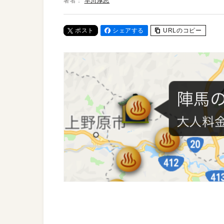
著者：
早川厚志
ポスト
シェアする
URLのコピー