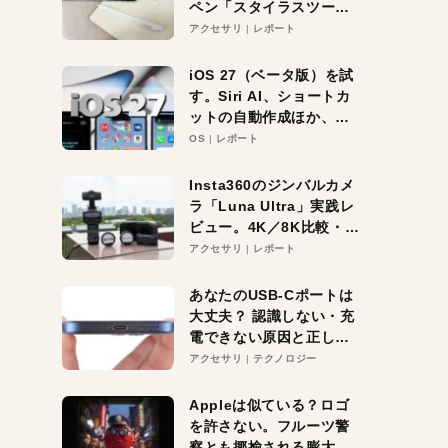
ペン「スタイラスツーウ
ェイ」レビュー。持ち替
アクセサリ
レポート
え不要がラクすぎた！
iOS 27（ベータ版）を試
す。Siri AI、ショートカ
ットの自動作成ほか、期
待大の便利機能5選。
OS
レポート
iPhoneがAIの入り口にな
る未来はすぐそこ！
Insta360のジンバルカメ
ラ「Luna Ultra」実践レ
ビュー。4K／8K比較・ズ
ーム・夜間撮影をチェッ
アクセサリ
レポート
ク
あなたのUSB-Cポートは
大丈夫？ 認識しない・充
電できない原因と正しい
対策
アクセサリ
テクノロジー
Appleは似ている？ロゴ
を許さない。フルーツ警
察とも揶揄される膨大な