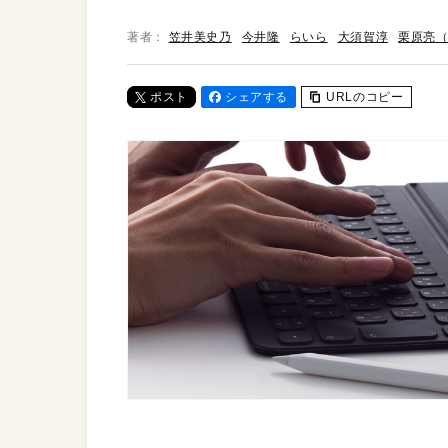
著者：
笠井美史乃
今井隆
らいら
大須賀淳
栗原亮（A
ポスト
シェアする
URLのコピー