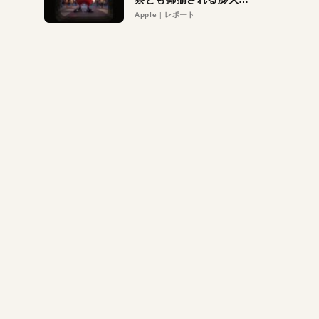
異議申し立て。対象は非
Apple
レポート
営利団体や公益団体も。
Appleロゴを“過剰”に守
る理由とは