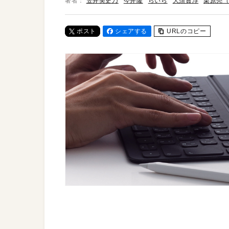
著者：
笠井美史乃
今井隆
らいら
大須賀淳
栗原亮（A
ポスト
シェアする
URLのコピー