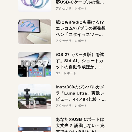
応USB-Cケーブルの性能
を検証。超コスパの1本を
アクセサリ
レポート
発見か？
紙にもiPadにも書ける!?
エレコム×ゼブラの新発想
ペン「スタイラスツーウ
ェイ」レビュー。持ち替
アクセサリ
レポート
え不要がラクすぎた！
iOS 27（ベータ版）を試
す。Siri AI、ショートカ
ットの自動作成ほか、期
待大の便利機能5選。
OS
レポート
iPhoneがAIの入り口にな
る未来はすぐそこ！
Insta360のジンバルカメ
ラ「Luna Ultra」実践レ
ビュー。4K／8K比較・ズ
ーム・夜間撮影をチェッ
アクセサリ
レポート
ク
あなたのUSB-Cポートは
大丈夫？ 認識しない・充
電できない原因と正しい