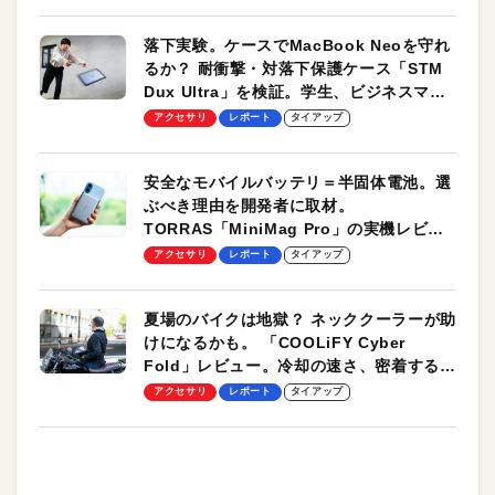
落下実験。ケースでMacBook Neoを守れ
るか？ 耐衝撃・対落下保護ケース「STM
Dux Ultra」を検証。学生、ビジネスマン
のモバイルユースに最適！
アクセサリ
レポート
タイアップ
安全なモバイルバッテリ＝半固体電池。選
ぶべき理由を開発者に取材。
TORRAS「MiniMag Pro」の実機レビュ
ーも
アクセサリ
レポート
タイアップ
夏場のバイクは地獄？ ネッククーラーが助
けになるかも。 「COOLiFY Cyber
Fold」レビュー。冷却の速さ、密着する冷
却プレート、シンプルな操作性がグッド！
アクセサリ
レポート
タイアップ