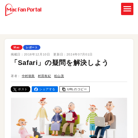
Mac
レポート
掲載日：
2018年12月10日
更新日：
2024年07月01日
「Safari」の疑問を解決しよう
著者：
中村朝美
村田有紀
松山茂
ポスト
シェアする
URLのコピー