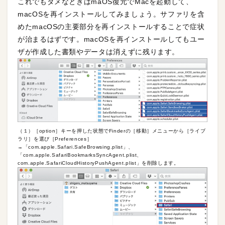
これでもダメなときはmaOS復元でMacを起動して、
macOSを再インストールしてみましょう。サファリを含
めたmacOSの主要部分を再インストールすることで症状
が治まるはずです。macOSを再インストールしてもユー
ザが作成した書類やデータは消えずに残ります。
（１）［option］キーを押した状態でFinderの［移動］メニューから［ライブ
ラリ］を選び［Preferences］
→「com.apple.Safari.SafeBrowsing.plist」、
「com.apple.SafariBookmarksSyncAgent.plist、
com.apple.SafariCloudHistoryPushAgent.plist」を削除します。