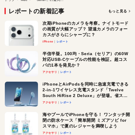
レポートの新着記事
もっと見る
次期iPhoneのカメラを考察。ナイトモード
の画質が大幅アップ？ 望遠カメラのフォー
カスがさらにシャープに？
iPhone
レポート
半信半疑。100均・Seria（セリア）の60W
対応USB-Cケーブルの性能を検証。超コス
パの1本を発見か？
アクセサリ
レポート
iPhoneとAirPodsを同時に急速充電できる
2-in-1ワイヤレス充電スタンド「Twelve
South HiRise 2 Deluxe」が登場。省スペ
ースでおしゃれに充電したい人にオスス
アクセサリ
レポート
メ！
海やプールでiPhoneを守る！ ワンタッチ開
閉の防水ケース「簡単開閉 ミズアソビ for
スマホ」で夏のレジャーを満喫しよう
アクセサリ
レポート