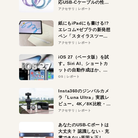
応USB-Cケーブルの性能
を検証。超コスパの1本を
アクセサリ
レポート
発見か？
紙にもiPadにも書ける!?
エレコム×ゼブラの新発想
ペン「スタイラスツーウ
ェイ」レビュー。持ち替
アクセサリ
レポート
え不要がラクすぎた！
iOS 27（ベータ版）を試
す。Siri AI、ショートカ
ットの自動作成ほか、期
待大の便利機能5選。
OS
レポート
iPhoneがAIの入り口にな
る未来はすぐそこ！
Insta360のジンバルカメ
ラ「Luna Ultra」実践レ
ビュー。4K／8K比較・ズ
ーム・夜間撮影をチェッ
アクセサリ
レポート
ク
あなたのUSB-Cポートは
大丈夫？ 認識しない・充
電できない原因と正しい