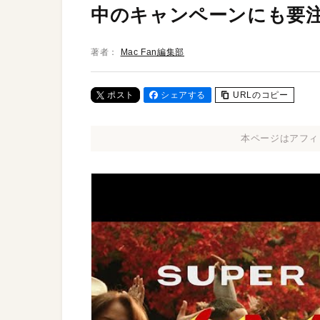
中のキャンペーンにも要
著者：
Mac Fan編集部
ポスト
シェアする
URLのコピー
本ページはアフィ