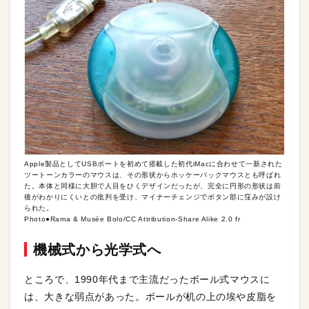
Apple製品としてUSBポートを初めて搭載した初代iMacに合わせて一新された
ツートーンカラーのマウスは、その形状からホッケーパックマウスとも呼ばれ
た。本体と同様に大胆で人目をひくデザインだったが、完全に円形の形状は前
後がわかりにくいとの批判を受け、マイナーチェンジでボタン部に窪みが設け
られた。
Photo●Rama & Musée Bolo/CC Attribution-Share Alike 2.0 fr
機械式から光学式へ
ところで、1990年代まで主流だったボール式マウスに
は、大きな弱点があった。ボールが机の上の埃や皮脂を