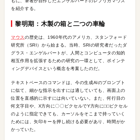
もに、筆者が自作したエンゲルバートのレプリカマウス
を紹介する。
黎明期：木製の箱と二つの車輪
マウス
の歴史は、1960年代のアメリカ、スタンフォード
研究所（SRI）から始まる。当時、SRIの研究者だったダ
グラス・エンゲルバートが、人間とコンピュータの知的
相互作用を拡張するための研究の一環として、ポインテ
ィングデバイスという概念を考案したのだ。
テキストベースのコマンドは、今の生成AIのプロンプト
に似て、細かな指示を出すには適していても、画面上の
位置を直感的に示すには向いていない。また、何行目の
何文字目や、X方向に〇〇ピクセルでY方向に⬜︎⬜︎ピクセル
のように指定できても、カーソルをそこまで持っていく
ためには、矢印キーを押し続ける必要があり、時間がか
かっていた。