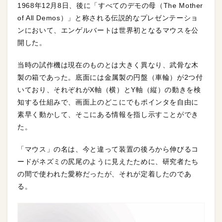
1968年12月8日、後に「すべてのデモの母（The Mother
of All Demos）」と称される伝説的なプレゼンテーショ
ンにおいて、エンゲルバートは世界初となるマウスを公
開した。
当時の試作機は現在のものとは大きく異なり、武骨な木
製の箱であった。底面には金属製の円盤（車輪）が2つ付
いており、それぞれがX軸（横）とY軸（縦）の動きを検
知する仕組みで、画面上のどこにでもポインタを自由に
素早く動かして、そこにある情報を指し示すことができ
た。
「マウス」の名は、今と違って装置の後ろから伸びるコ
ードがネズミの尻尾のように見えたために、研究者たち
の間で使われた愛称だったが、それが定着したのであ
る。