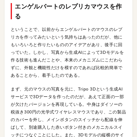
エンゲルバートのレプリカマウスを作
る
ということで、以前からエンゲルバートのマウスのレプ
リカを作ってみたいという気持ちはあったのだが、他に
もいろいろと作りたいもののアイデアがあり、後手に回
っていた。しかし、写真から生成AIによって3Dモデルを
作る技術も進んだことや、本来のメカニズムにこだわら
ずに、外観と機能性だけを模すのであれば比較的簡単で
あることから、着手したのである。
まず、元のマウスの写真を元に、Tripo 3Dという生成AI
サービスで3Dデータを作ったのだが、あえて正面の一部
が欠けたバージョンを再現している。中身はダイソーの
税抜き300円の光学式ワイヤレスマウスであり、この製品
のカバーを外し、メインボタンのスイッチから配線を伸
ばして、別途購入した赤いボタン付きのメカニカルスイ
ッチにつなぐことにした。また、3Dモデルの縦横のサイ