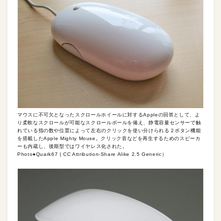
マウスに不可欠となったスクロールホイールに対するAppleの回答として、よ
り柔軟なスクロールが可能なスクロールボールを備え、静電容量センサーで触
れている指の数や位置によって左右のクリックを使い分けられる２ボタン機能
を搭載したApple Mighty Mouse。クリック音などを再生するためのスピーカ
ーも内蔵し、後期型ではワイヤレス化された。
Photo●Quark67 | CC Attribution-Share Alike 2.5 Generic）