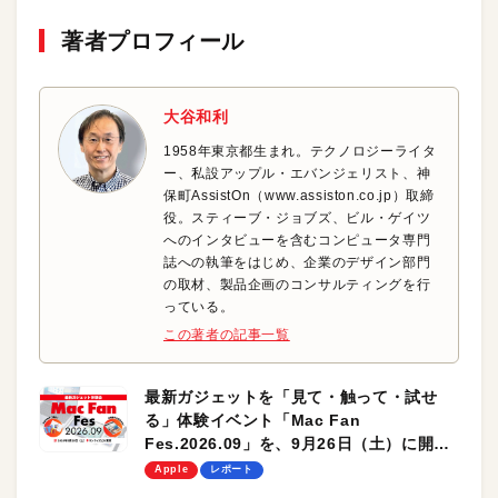
著者プロフィール
大谷和利
1958年東京都生まれ。テクノロジーライタ
ー、私設アップル・エバンジェリスト、神
保町AssistOn（www.assiston.co.jp）取締
役。スティーブ・ジョブズ、ビル・ゲイツ
へのインタビューを含むコンピュータ専門
誌への執筆をはじめ、企業のデザイン部門
の取材、製品企画のコンサルティングを行
っている。
この著者の記事一覧
最新ガジェットを「見て・触って・試せ
る」体験イベント「Mac Fan
Fes.2026.09」を、9月26日（土）に開催
します！
Apple
レポート