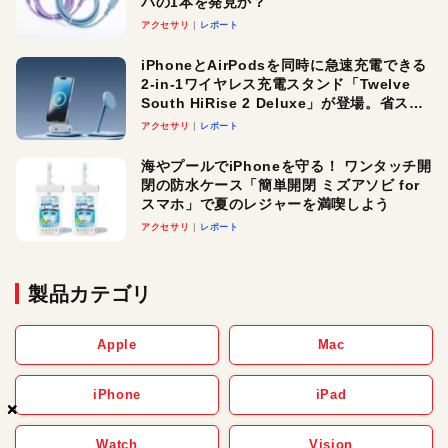
パの1本を発見か？
アクセサリ
レポート
iPhoneとAirPodsを同時に急速充電できる
2-in-1ワイヤレス充電スタンド「Twelve
South HiRise 2 Deluxe」が登場。省スペ
ースでおしゃれに充電したい人にオスス
アクセサリ
レポート
メ！
海やプールでiPhoneを守る！ ワンタッチ開
閉の防水ケース「簡単開閉 ミズアソビ for
スマホ」で夏のレジャーを満喫しよう
アクセサリ
レポート
製品カテゴリ
Apple
Mac
iPhone
iPad
×
×
×
Watch
Vision