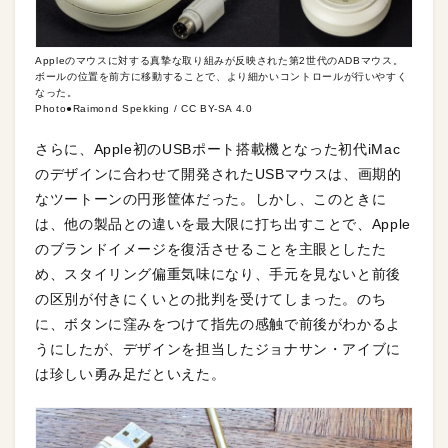
Appleのマウスに対する真摯な取り組みが反映された第2世代のADBマウス。
ボールの位置を前方に移動することで、より細かいコントロールが行いやすく
なった。
Photo●Raimond Spekking / CC BY-SA 4.0
さらに、Apple初のUSBポート搭載機となった初代iMac
のデザインに合わせて開発されたUSBマウスは、画期的
なツートーンの円形筐体だった。しかし、このときに
は、他の製品との違いを最大限に打ち出すことで、Apple
のブランドイメージを復活させることを主眼としたた
め、スタイリング偏重気味になり、手元を見ないと前後
の区別が付きにくいとの批判を受けてしまった。のち
に、ボタンに窪みをつけて指先の感触で前後がわかるよ
うにしたが、デザインを担当したジョナサン・アイブに
は珍しい勇み足だといえた。