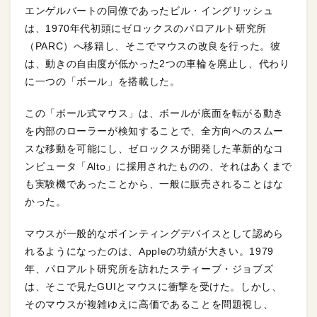
エンゲルバートの同僚であったビル・イングリッシュ
は、1970年代初頭にゼロックスのパロアルト研究所
（PARC）へ移籍し、そこでマウスの改良を行った。彼
は、動きの自由度が低かった2つの車輪を廃止し、代わり
に一つの「ボール」を搭載した。
この「ボール式マウス」は、ボールが底面を転がる動き
を内部のローラーが検知することで、全方向へのスムー
スな移動を可能にし、ゼロックスが開発した革新的なコ
ンピュータ「Alto」に採用されたものの、それはあくまで
も実験機であったことから、一般に販売されることはな
かった。
マウスが一般的なポインティングデバイスとして認めら
れるようになったのは、Appleの功績が大きい。1979
年、パロアルト研究所を訪れたスティーブ・ジョブズ
は、そこで見たGUIとマウスに衝撃を受けた。しかし、
そのマウスが複雑ゆえに高価であることを問題視し、