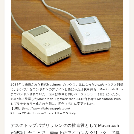
1984年に発売された初代Macintoshのマウス。元になったLisaのマウスと同様
に、シンプルなワンボタンのデザインと角ばった形状を持ち、Macintosh Plus
までバンドルされていた。元々は本体と同じベージュカラー（左）だったが、
1987年に登場したMacintosh IIとMacintosh SEに合わせてMacintosh Plus
もプラチナカラー化された際に、同色（右）に変更された。
【URL（
http://www.allaboutapple.com/
Photo●CC Attribution-Share Alike 2.5 Italy
デスクトップパブリッシングの推進役としてMacintosh
が成功したことで、画面上のアイコンをクリックして操