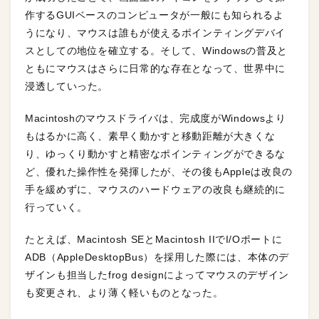
作するGUIベースのコンピュータが一般にも知られるよ
うになり、マウスは誰もが使えるポインティングデバイ
スとしての地位を確立する。そして、Windowsの普及と
ともにマウスはさらに日常的な存在となって、世界中に
浸透していった。
Macintoshのマウスドライバは、完成度がWindowsより
もはるかに高く、素早く動かすと移動距離が大きくな
り、ゆっくり動かすと精密なポインティングができるな
ど、優れた操作性を発揮したが、その後もAppleは改良の
手を緩めずに、マウスのハードウェアの改良も継続的に
行っていく。
たとえば、Macintosh SEとMacintosh IIでI/Oポートに
ADB（AppleDesktopBus）を採用した際には、本体のデ
ザインも担当したfrog designによってマウスのデザイン
も変更され、より薄く軽いものとなった。