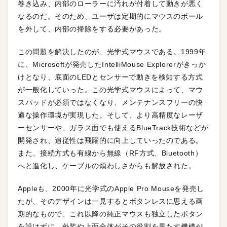
巻き込み、内部のローラーに汚れが付着して動きが悪く
なるのだ。そのため、ユーザは定期的にマウスのボール
を外して、内部の掃除をする必要があった。
この問題を解決したのが、光学式マウスである。1999年
に、Microsoftが発売したIntelliMouse Explorerがきっか
けとなり、底面のLEDとセンサーで動きを検知する方式
が一般化していった。この光学式マウスによって、マウ
スパッドが必須ではなくなり、メンテナンスフリーの快
適な操作環境が実現した。そして、より高精度なレーザ
ーセンサーや、ガラス面でも使えるBlueTrack技術などが
開発され、追従性は飛躍的に向上していったのである。
また、接続方式も有線から無線（RF方式、Bluetooth）
へと進化し、ケーブルの煩わしさからも解放された。
Appleも、2000年に光学式のApple Pro Mouseを発売し
たが、そのデザインは一見するとボタンレスに思える画
期的なもので、これ以降の純正マウスも独立したボタン
を設けずに、外装や上面全体がその役割を果たす機構が