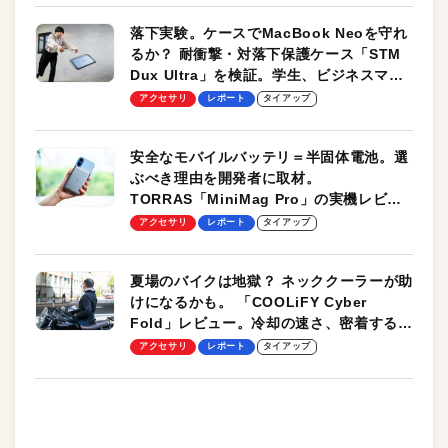
落下実験。ケースでMacBook Neoを守れ
るか？ 耐衝撃・対落下保護ケース「STM
Dux Ultra」を検証。学生、ビジネスマン
のモバイルユースに最適！
アクセサリ
レポート
タイアップ
安全なモバイルバッテリ＝半固体電池。選
ぶべき理由を開発者に取材。
TORRAS「MiniMag Pro」の実機レビュ
ーも
アクセサリ
レポート
タイアップ
夏場のバイクは地獄？ ネッククーラーが助
けになるかも。 「COOLiFY Cyber
Fold」レビュー。冷却の速さ、密着する冷
却プレート、シンプルな操作性がグッド！
アクセサリ
レポート
タイアップ