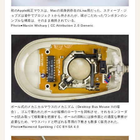
初のApple純正マウスは、Macの前身的存在のLisa用だった。スティーブ・ジ
ョブズは途中でプロジェクトから外されたが、彼がこだわったワンボタンのシ
ンプルな構造は、そのまま維持されている。
Photo●Marcin Wichary | CC Attribution 2.0 Generic
ボール式のメカニカルマウスのメカニズム（Desktop Bus Mouse IIの場
合）。ゴムで覆われたボールが縦横のローラーを回転させ、それをエンコーダ
ーが読み取って移動量を把握する。ボールの回転には操作面との適度な摩擦が
必要なため、マウスパッドと呼ばれる専用の下敷きも数多く販売された。
Photo●Raimond Spekking / CC BY-SA 4.0