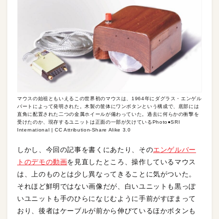
マウスの始祖ともいえるこの世界初のマウスは、1964年にダグラス・エンゲル
バートによって発明された。木製の筐体にワンボタンという構成で、底部には
直角に配置された二つの金属ホイールが備わっていた。過去に何らかの衝撃を
受けたのか、現存するユニットは正面の一部が欠けているPhoto●SRI
International | CC Attribution-Share Alike 3.0
しかし、今回の記事を書くにあたり、その
エンゲルバー
トのデモの動画
を見直したところ、操作しているマウス
は、上のものとは少し異なってきることに気がついた。
それほど鮮明ではない画像だが、白いユニットも黒っぽ
いユニットも手のひらになじむように手前がすぼまって
おり、後者はケーブルが前から伸びているほかボタンも