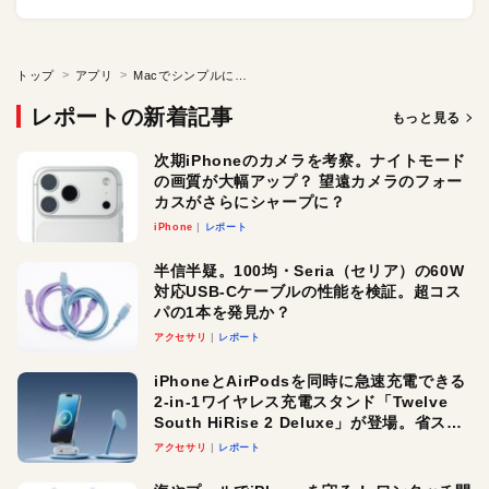
トップ
アプリ
Macでシンプルに書くことへ集中！ 便利機能も揃えた純テキストエディタ「Plain Text Editor」
レポートの新着記事
もっと見る
次期iPhoneのカメラを考察。ナイトモード
の画質が大幅アップ？ 望遠カメラのフォー
カスがさらにシャープに？
iPhone
レポート
半信半疑。100均・Seria（セリア）の60W
対応USB-Cケーブルの性能を検証。超コス
パの1本を発見か？
アクセサリ
レポート
iPhoneとAirPodsを同時に急速充電できる
2-in-1ワイヤレス充電スタンド「Twelve
South HiRise 2 Deluxe」が登場。省スペ
ースでおしゃれに充電したい人にオスス
アクセサリ
レポート
メ！