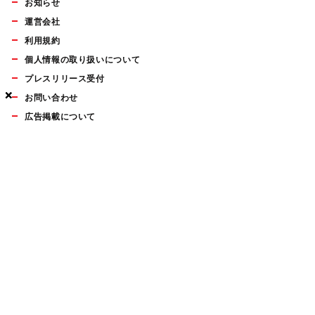
お知らせ
運営会社
利用規約
個人情報の取り扱いについて
プレスリリース受付
×
×
×
お問い合わせ
広告掲載について
マイナビBOOKS
Mac Fan Portalの人気記事ランキングやおすすめ記事、編集部
員によるコラムなどをまとめたメールマガジンを毎週金曜日に
配信します。お気軽にご登録ください。
Mac Fan メールマガジン
無料登録はこちら