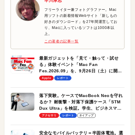
早川厚志
フリーライター兼フォトグラファー。Mac
用ソフトの新着情報Webサイト「新しもの
好きのダウンロード」を27年間運営してお
り、Macに入っているソフトは1000本以
上。
この著者の記事一覧
最新ガジェットを「見て・触って・試せ
る」体験イベント「Mac Fan
Fes.2026.09」を、9月26日（土）に開催
します！
Apple
レポート
落下実験。ケースでMacBook Neoを守れ
るか？ 耐衝撃・対落下保護ケース「STM
Dux Ultra」を検証。学生、ビジネスマン
のモバイルユースに最適！
アクセサリ
レポート
タイアップ
安全なモバイルバッテリ＝半固体電池。選