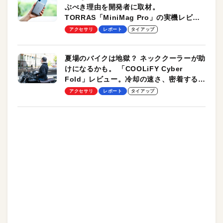
ぶべき理由を開発者に取材。
TORRAS「MiniMag Pro」の実機レビュ
ーも
アクセサリ
レポート
タイアップ
夏場のバイクは地獄？ ネッククーラーが助
けになるかも。 「COOLiFY Cyber
Fold」レビュー。冷却の速さ、密着する冷
却プレート、シンプルな操作性がグッド！
アクセサリ
レポート
タイアップ