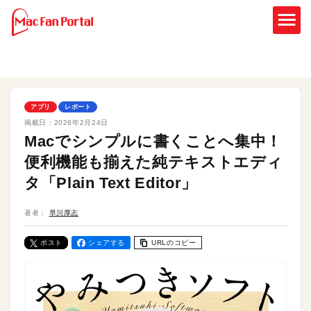
アプリ
レポート
掲載日：
2026年2月24日
Macでシンプルに書くことへ集中！
便利機能も揃えた純テキストエディ
タ「Plain Text Editor」
著者：
早川厚志
ポスト
シェアする
URLのコピー