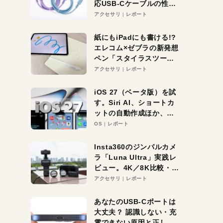
応USB-Cケーブルの性能
を検証。超コスパの1本を
アクセサリ
レポート
発見か？
紙にもiPadにも書ける!?
エレコム×ゼブラの新発想
ペン「スタイラスツーウ
ェイ」レビュー。持ち替
アクセサリ
レポート
え不要がラクすぎた！
iOS 27（ベータ版）を試
す。Siri AI、ショートカ
ットの自動作成ほか、期
待大の便利機能5選。
OS
レポート
iPhoneがAIの入り口にな
る未来はすぐそこ！
Insta360のジンバルカメ
ラ「Luna Ultra」実践レ
ビュー。4K／8K比較・ズ
ーム・夜間撮影をチェッ
アクセサリ
レポート
ク
あなたのUSB-Cポートは
大丈夫？ 認識しない・充
電できない原因と正しい