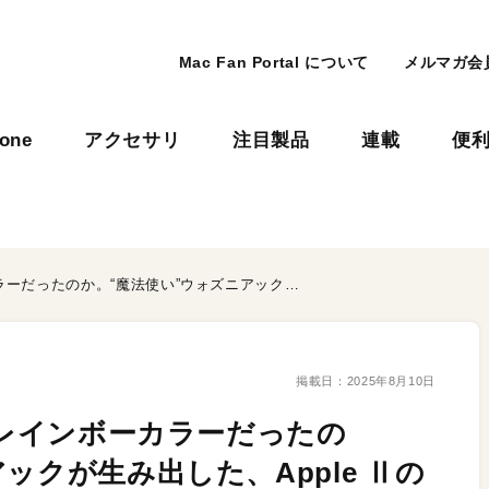
Mac Fan Portal について
メルマガ会
hone
アクセサリ
注目製品
連載
便
なぜ、Appleロゴは6色のレインボーカラーだったのか。“魔法使い”ウォズニアックが生み出した、Apple Ⅱの革新的な色表示性能
掲載日：
2025年8月10日
のレインボーカラーだったの
ックが生み出した、Apple Ⅱの