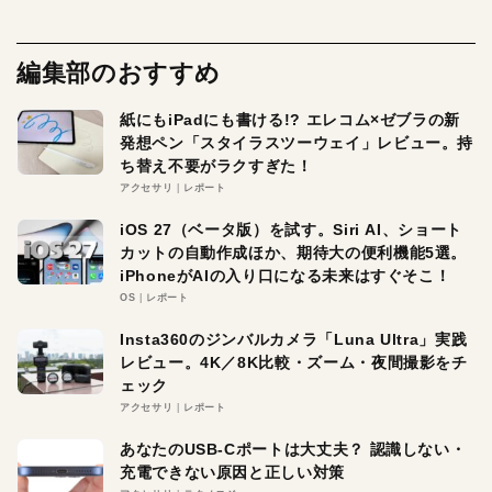
編集部のおすすめ
紙にもiPadにも書ける!? エレコム×ゼブラの新
発想ペン「スタイラスツーウェイ」レビュー。持
ち替え不要がラクすぎた！
アクセサリ
レポート
iOS 27（ベータ版）を試す。Siri AI、ショート
カットの自動作成ほか、期待大の便利機能5選。
iPhoneがAIの入り口になる未来はすぐそこ！
OS
レポート
Insta360のジンバルカメラ「Luna Ultra」実践
レビュー。4K／8K比較・ズーム・夜間撮影をチ
ェック
アクセサリ
レポート
あなたのUSB-Cポートは大丈夫？ 認識しない・
充電できない原因と正しい対策