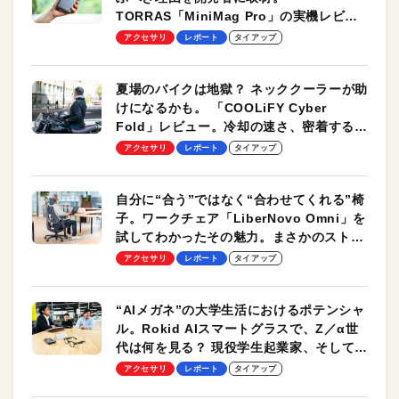
TORRAS「MiniMag Pro」の実機レビュ
ーも
アクセサリ
レポート
タイアップ
夏場のバイクは地獄？ ネッククーラーが助
けになるかも。 「COOLiFY Cyber
Fold」レビュー。冷却の速さ、密着する冷
却プレート、シンプルな操作性がグッド！
アクセサリ
レポート
タイアップ
自分に“合う”ではなく“合わせてくれる”椅
子。ワークチェア「LiberNovo Omni」を
試してわかったその魅力。まさかのストレ
ッチ機能も搭載
アクセサリ
レポート
タイアップ
“AIメガネ”の大学生活におけるポテンシャ
ル。Rokid AIスマートグラスで、Z／α世
代は何を見る？ 現役学生起業家、そして教
授による体験会レポート【PR】
アクセサリ
レポート
タイアップ