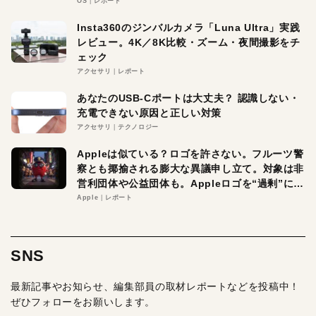
OS
レポート
Insta360のジンバルカメラ「Luna Ultra」実践
レビュー。4K／8K比較・ズーム・夜間撮影をチ
ェック
アクセサリ
レポート
あなたのUSB-Cポートは大丈夫？ 認識しない・
充電できない原因と正しい対策
アクセサリ
テクノロジー
Appleは似ている？ロゴを許さない。フルーツ警
察とも揶揄される膨大な異議申し立て。対象は非
営利団体や公益団体も。Appleロゴを“過剰”に守
る理由とは
Apple
レポート
SNS
最新記事やお知らせ、編集部員の取材レポートなどを投稿中！
ぜひフォローをお願いします。