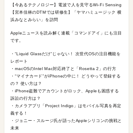
【今あるテクノロジー】電波で人を見守るWi-Fi Sensing
【宮本佳林のDTMでは研修生】「ヤマハミュージック 横
浜みなとみらい」を訪問
Appleニュースを読み解く連載「コマンドアイ」にも注目
です。
・“Liquid Glassだけ”じゃない！ 次世代OSの注目機能を
レポート
・macOSのIntel Mac対応終了と「Rosetta 2」の行方
・“マイナカード”がiPhoneの中に！ どうやって登録する
の？ 使い方は？
・iPhone盗難でアカウントがロック、Appleも困惑する
訴訟の行方は？
・カメラアプリ「Project Indigo」はモバイル写真を再定
義する！
・ジョニー・スルージ氏が語ったAppleシリコンの挑戦と
未来