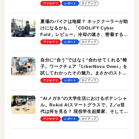
ーも
アクセサリ
レポート
タイアップ
夏場のバイクは地獄？ ネッククーラーが助
けになるかも。 「COOLiFY Cyber
Fold」レビュー。冷却の速さ、密着する冷
却プレート、シンプルな操作性がグッド！
アクセサリ
レポート
タイアップ
自分に“合う”ではなく“合わせてくれる”椅
子。ワークチェア「LiberNovo Omni」を
試してわかったその魅力。まさかのストレ
ッチ機能も搭載
アクセサリ
レポート
タイアップ
“AIメガネ”の大学生活におけるポテンシャ
ル。Rokid AIスマートグラスで、Z／α世
代は何を見る？ 現役学生起業家、そして教
授による体験会レポート【PR】
アクセサリ
レポート
タイアップ