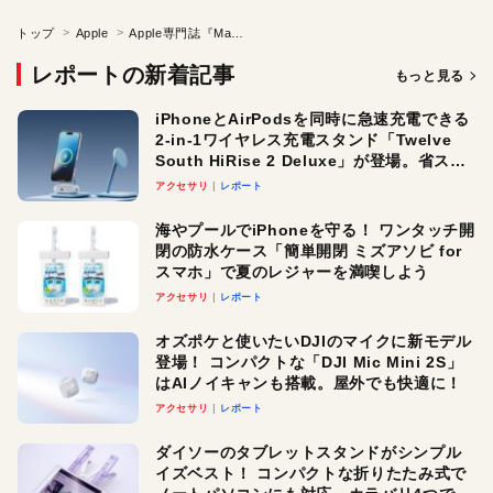
トップ
Apple
Apple専門誌『Mac Fan 2025年9月号』発売／Macの買い替えタイミングは「5年」がおすすめな理由
レポートの新着記事
もっと見る
iPhoneとAirPodsを同時に急速充電できる
2-in-1ワイヤレス充電スタンド「Twelve
South HiRise 2 Deluxe」が登場。省スペ
ースでおしゃれに充電したい人にオスス
アクセサリ
レポート
メ！
海やプールでiPhoneを守る！ ワンタッチ開
閉の防水ケース「簡単開閉 ミズアソビ for
スマホ」で夏のレジャーを満喫しよう
アクセサリ
レポート
オズポケと使いたいDJIのマイクに新モデル
登場！ コンパクトな「DJI Mic Mini 2S」
はAIノイキャンも搭載。屋外でも快適に！
アクセサリ
レポート
ダイソーのタブレットスタンドがシンプル
イズベスト！ コンパクトな折りたたみ式で