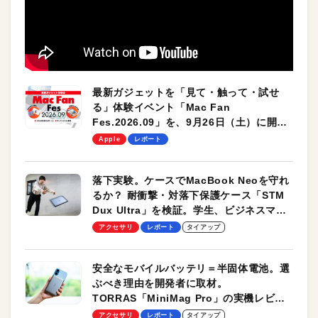
最新ガジェットを「見て・触って・試せ
る」体験イベント「Mac Fan
Fes.2026.09」を、9月26日（土）に開催
します！
Apple
レポート
落下実験。ケースでMacBook Neoを守れ
るか？ 耐衝撃・対落下保護ケース「STM
Dux Ultra」を検証。学生、ビジネスマン
のモバイルユースに最適！
アクセサリ
レポート
タイアップ
安全なモバイルバッテリ＝半固体電池。選
ぶべき理由を開発者に取材。
TORRAS「MiniMag Pro」の実機レビュ
ーも
アクセサリ
レポート
タイアップ