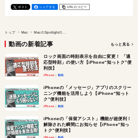
ポスト
シェアする
URLのコピー
トップ
Mac
MacのSpotlightの検索項目を制限する方法【Macの“知っトク”便利技】
動画の新着記事
もっと見る
ロック画面の時刻表示を自由に変更！ 「適
応型時刻」の使い方【iPhone“知っトク”便
利技】
iPhone
動画
iPhoneの「メッセージ」アプリのスクリー
ニング機能を活用しよう【iPhone“知っト
ク”便利技】
iPhone
動画
iPhoneの「保留アシスト」機能が超便利！
解除された瞬間にお知らせ【iPhone“知っ
トク”便利技】
iPhone
動画