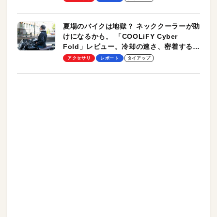
夏場のバイクは地獄？ ネッククーラーが助
けになるかも。 「COOLiFY Cyber
Fold」レビュー。冷却の速さ、密着する冷
却プレート、シンプルな操作性がグッド！
アクセサリ
レポート
タイアップ