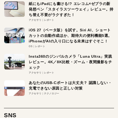
紙にもiPadにも書ける!? エレコム×ゼブラの新
発想ペン「スタイラスツーウェイ」レビュー。持
ち替え不要がラクすぎた！
アクセサリ
レポート
iOS 27（ベータ版）を試す。Siri AI、ショート
カットの自動作成ほか、期待大の便利機能5選。
iPhoneがAIの入り口になる未来はすぐそこ！
OS
レポート
Insta360のジンバルカメラ「Luna Ultra」実践
レビュー。4K／8K比較・ズーム・夜間撮影をチ
ェック
アクセサリ
レポート
あなたのUSB-Cポートは大丈夫？ 認識しない・
充電できない原因と正しい対策
アクセサリ
テクノロジー
SNS