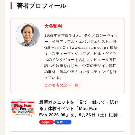
著者プロフィール
大谷和利
1958年東京都生まれ。テクノロジーライタ
ー、私設アップル・エバンジェリスト、神
保町AssistOn（www.assiston.co.jp）取締
役。スティーブ・ジョブズ、ビル・ゲイツ
へのインタビューを含むコンピュータ専門
誌への執筆をはじめ、企業のデザイン部門
の取材、製品企画のコンサルティングを行
っている。
この著者の記事一覧
最新ガジェットを「見て・触って・試せ
る」体験イベント「Mac Fan
Fes.2026.09」を、9月26日（土）に開催
します！
Apple
レポート