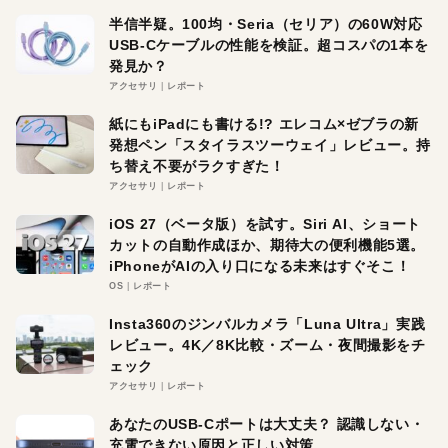
半信半疑。100均・Seria（セリア）の60W対応
USB-Cケーブルの性能を検証。超コスパの1本を
発見か？
アクセサリ
レポート
紙にもiPadにも書ける!? エレコム×ゼブラの新
発想ペン「スタイラスツーウェイ」レビュー。持
ち替え不要がラクすぎた！
アクセサリ
レポート
iOS 27（ベータ版）を試す。Siri AI、ショート
カットの自動作成ほか、期待大の便利機能5選。
iPhoneがAIの入り口になる未来はすぐそこ！
OS
レポート
Insta360のジンバルカメラ「Luna Ultra」実践
レビュー。4K／8K比較・ズーム・夜間撮影をチ
ェック
アクセサリ
レポート
あなたのUSB-Cポートは大丈夫？ 認識しない・
充電できない原因と正しい対策