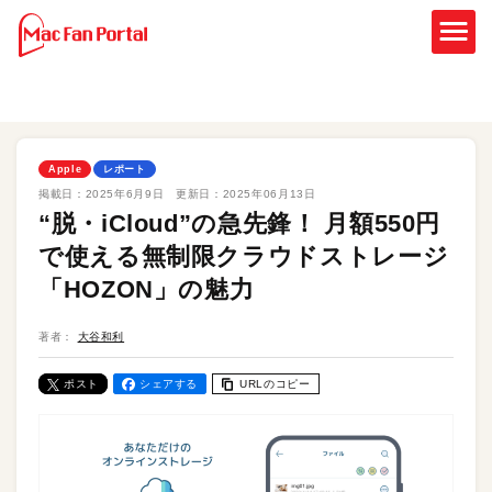
Apple
レポート
掲載日：
2025年6月9日
更新日：
2025年06月13日
“脱・iCloud”の急先鋒！ 月額550円
で使える無制限クラウドストレージ
「HOZON」の魅力
著者：
大谷和利
ポスト
シェアする
URLのコピー