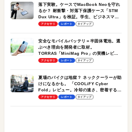
落下実験。ケースでMacBook Neoを守れ
るか？ 耐衝撃・対落下保護ケース「STM
Dux Ultra」を検証。学生、ビジネスマン
のモバイルユースに最適！
アクセサリ
レポート
タイアップ
安全なモバイルバッテリ＝半固体電池。選
ぶべき理由を開発者に取材。
TORRAS「MiniMag Pro」の実機レビュ
ーも
アクセサリ
レポート
タイアップ
夏場のバイクは地獄？ ネッククーラーが助
けになるかも。 「COOLiFY Cyber
Fold」レビュー。冷却の速さ、密着する冷
却プレート、シンプルな操作性がグッド！
アクセサリ
レポート
タイアップ