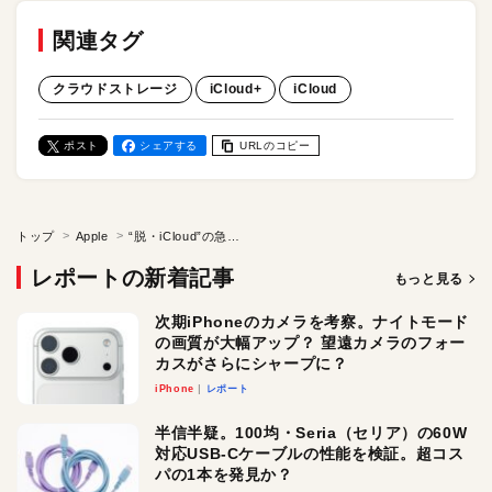
関連タグ
クラウドストレージ
iCloud+
iCloud
ポスト
シェアする
URLのコピー
トップ
Apple
“脱・iCloud”の急先鋒！ 月額550円で使える無制限クラウドストレージ「HOZON」の魅力
レポートの新着記事
もっと見る
次期iPhoneのカメラを考察。ナイトモード
の画質が大幅アップ？ 望遠カメラのフォー
カスがさらにシャープに？
iPhone
レポート
半信半疑。100均・Seria（セリア）の60W
対応USB-Cケーブルの性能を検証。超コス
パの1本を発見か？