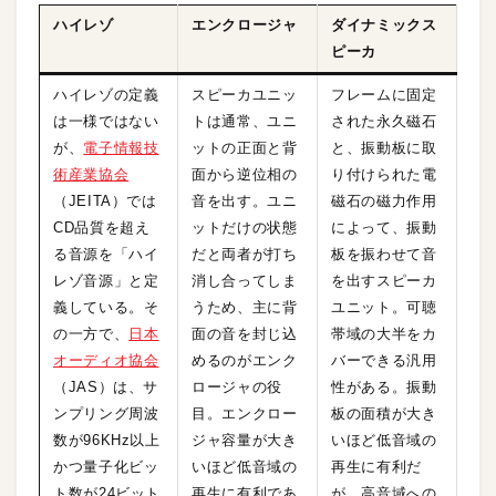
ハイレゾ
エンクロージャ
ダイナミックス
ピーカ
ハイレゾの定義
スピーカユニッ
フレームに固定
は一様ではない
トは通常、ユニ
された永久磁石
が、
電子情報技
ットの正面と背
と、振動板に取
術産業協会
面から逆位相の
り付けられた電
（JEITA）では
音を出す。ユニ
磁石の磁力作用
CD品質を超え
ットだけの状態
によって、振動
る音源を「ハイ
だと両者が打ち
板を振わせて音
レゾ音源」と定
消し合ってしま
を出すスピーカ
義している。そ
うため、主に背
ユニット。可聴
の一方で、
日本
面の音を封じ込
帯域の大半をカ
オーディオ協会
めるのがエンク
バーできる汎用
（JAS）は、サ
ロージャの役
性がある。振動
ンプリング周波
目。エンクロー
板の面積が大き
数が96KHz以上
ジャ容量が大き
いほど低音域の
かつ量子化ビッ
いほど低音域の
再生に有利だ
ト数が24ビット
再生に有利であ
が、高音域への