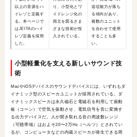
以上の音源をハ
り、小型化とワ
追従能力が落ち
イレゾと定義す
イドレンジ化の
る傾向があり、
る。本ページで
両立を図るさま
複数のユニット
はJEITAのハイ
ざまな技術が投
を合わせて使用
レゾ定義を採用
入されている。
することも多
した。
い。
小型軽量化を支える新しいサウンド技
術
MacやiOSデバイスのサウンドデバイスには、いずれもダ
イナミック型のスピーカユニットが採用されている。ダ
イナミックスピーカは永久磁石と電磁石を利用して振動
板（コーン）で空気を振動させ、電気信号を音に変換す
る出力デバイスだ。人が聞き取れる音の周波数レンジ
（可聴帯域）はおよそ20〜2万Hz（ヘルツ）とされてい
るが、コンピュータなどの内蔵スピーカが発生できる周