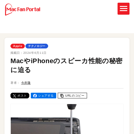
Apple
テクノロジー
掲載日：
2024年6月11日
MacやiPhoneのスピーカ性能の秘密
に迫る
著者：
今井隆
ポスト
シェアする
URLのコピー