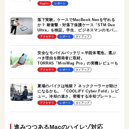
Apple
レポート
落下実験。ケースでMacBook Neoを守れる
か？ 耐衝撃・対落下保護ケース「STM Dux
Ultra」を検証。学生、ビジネスマンのモバイ
ルユースに最適！
アクセサリ
レポート
タイアップ
安全なモバイルバッテリ＝半固体電池。選ぶ
べき理由を開発者に取材。
TORRAS「MiniMag Pro」の実機レビューも
アクセサリ
レポート
タイアップ
夏場のバイクは地獄？ ネッククーラーが助け
になるかも。 「COOLiFY Cyber Fold」レビ
ュー。冷却の速さ、密着する冷却プレート、
シンプルな操作性がグッド！
アクセサリ
レポート
タイアップ
進みつつあるMacのハイレゾ対応