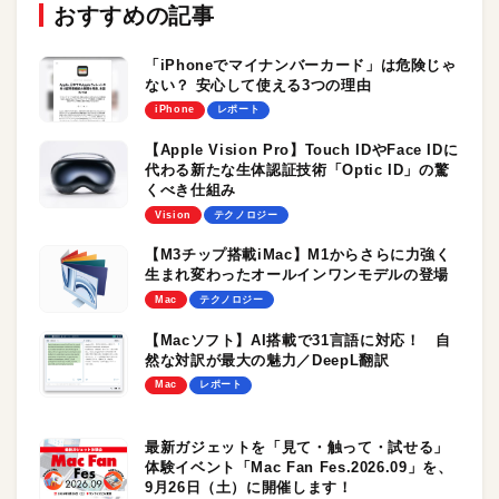
おすすめの記事
「iPhoneでマイナンバーカード」は危険じゃ
ない？ 安心して使える3つの理由
iPhone
レポート
【Apple Vision Pro】Touch IDやFace IDに
代わる新たな生体認証技術「Optic ID」の驚
くべき仕組み
Vision
テクノロジー
【M3チップ搭載iMac】M1からさらに力強く
生まれ変わったオールインワンモデルの登場
Mac
テクノロジー
【Macソフト】AI搭載で31言語に対応！ 自
然な対訳が最大の魅力／DeepL翻訳
Mac
レポート
最新ガジェットを「見て・触って・試せる」
体験イベント「Mac Fan Fes.2026.09」を、
9月26日（土）に開催します！