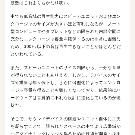
波数はこれよりもかなり狭い。
中でも低音域の再生能力はスピーカユニットおよびエン
クロージャのサイズが大きいほど有利になるが、ノート
型コンピュータやタブレットなどの限られた内部空間に
充分なエンクロージャ容量を確保するのは非常に困難な
ため、300Hz以下の音は再生できないことがほとんどだ
といわれている。
また、スピーカユニットのサイズ制限から、十分な音量
が得られないこともありえる。しかし、デバイスのサイ
ズや重量は年々低下し、さらに薄型化によってエンクロ
ージャ容量を得ることも難しくなっており、結果的にハ
ードウェアは音質的に不利な設計に進化しているのが現
状だ。
そこで、サウンドデバイスの構造やユニット自体に工夫
を凝らすことで、限られたスペースの中でより広帯域か
つ広ダイナミックレンジを得るための技術が開発・採用