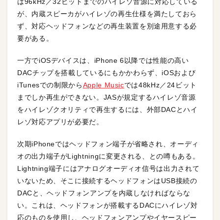
は96kHz／32ビットまでのハイレゾ音源に対応している
が、内蔵スピーカがハイレゾの再生仕様を満たしておら
ず、対応ヘッドフォンなどの再生装置を別途用意する必
要がある。
一方でiOSデバイスは、iPhone 6以降では性能の高い
DACチップを搭載しているにもかかわらず、iOSおよび
iTunesでの制限から
Apple Music
では48kHz／24ビット
までしか再生ができない。JASが規定するハイレゾ音源
をハイレゾクオリティで再生するには、外部DACとハイ
レゾ対応アプリが必要だ。
次期iPhoneではヘッドフォン端子が省略され、オーディ
オの出力端子がLightningに変更される、との噂もある。
Lightning端子にはアナログオーディオ信号は出力されて
いないため、そこに接続するヘッドフォンはUSB接続の
DACと、ヘッドフォンアンプを内蔵しなければならな
い。これは、ヘッドフォンが搭載するDACにハイレゾ対
応のものを使用し、ヘッドフォンアンプやイヤースピー