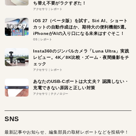
ち替え不要がラクすぎた！
アクセサリ
レポート
iOS 27（ベータ版）を試す。Siri AI、ショート
カットの自動作成ほか、期待大の便利機能5選。
iPhoneがAIの入り口になる未来はすぐそこ！
OS
レポート
Insta360のジンバルカメラ「Luna Ultra」実践
レビュー。4K／8K比較・ズーム・夜間撮影をチ
ェック
アクセサリ
レポート
あなたのUSB-Cポートは大丈夫？ 認識しない・
充電できない原因と正しい対策
アクセサリ
テクノロジー
SNS
最新記事やお知らせ、編集部員の取材レポートなどを投稿中！