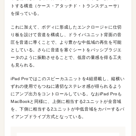
トする構造（ケース・アタッチド・トランスデューサ）
を採っている。
これに加えて、ボディに形成したエンクロージャに仕切
り板を設けて音道を構成し、ドライバユニット背面の音
圧を音道に導くことで、より豊かな中低域の再生を可能
としている。さらに音道を塞ぐシートをパッシブラジエ
ータのように振動させることで、低音の量感を得る工夫
も見られる。
iPad Proではこのスピーカユニットを4組搭載し、縦横い
ずれの使用でもつねに適切なステレオ感が得られるよう
にアンプ出力をコントロールしている。なおiPad Proも
MacBookと同様に、上側に相当する2ユニットが全音域
を、下側に相当する2ユニットが中低音域をカバーするバ
イアンプドライブ方式となっている。