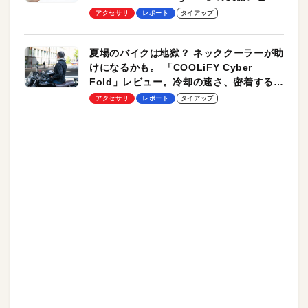
ーも
アクセサリ
レポート
タイアップ
夏場のバイクは地獄？ ネッククーラーが助
けになるかも。 「COOLiFY Cyber
Fold」レビュー。冷却の速さ、密着する冷
却プレート、シンプルな操作性がグッド！
アクセサリ
レポート
タイアップ