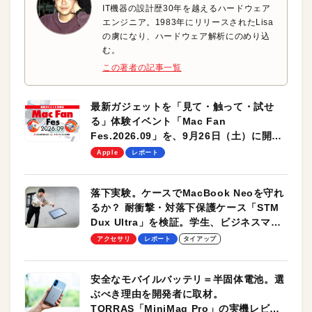
IT機器の設計歴30年を越えるハードウェア
エンジニア。1983年にリリースされたLisa
の虜になり、ハードウェア解析にのめり込
む。
この著者の記事一覧
最新ガジェットを「見て・触って・試せ
る」体験イベント「Mac Fan
Fes.2026.09」を、9月26日（土）に開催
します！
Apple
レポート
落下実験。ケースでMacBook Neoを守れ
るか？ 耐衝撃・対落下保護ケース「STM
Dux Ultra」を検証。学生、ビジネスマン
のモバイルユースに最適！
アクセサリ
レポート
タイアップ
安全なモバイルバッテリ＝半固体電池。選
ぶべき理由を開発者に取材。
TORRAS「MiniMag Pro」の実機レビュ