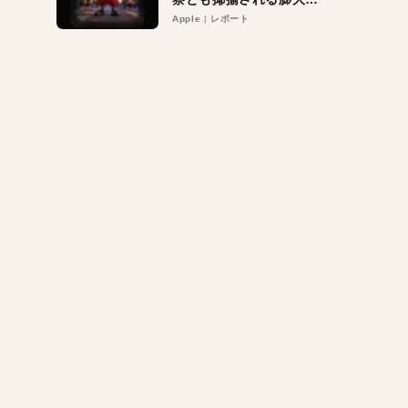
異議申し立て。対象は非
Apple
レポート
営利団体や公益団体も。
Appleロゴを“過剰”に守
る理由とは