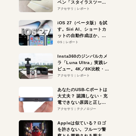
ペン「スタイラスツーウ
ェイ」レビュー。持ち替
アクセサリ
レポート
え不要がラクすぎた！
iOS 27（ベータ版）を試
す。Siri AI、ショートカ
ットの自動作成ほか、期
待大の便利機能5選。
OS
レポート
iPhoneがAIの入り口にな
る未来はすぐそこ！
Insta360のジンバルカメ
ラ「Luna Ultra」実践レ
ビュー。4K／8K比較・ズ
ーム・夜間撮影をチェッ
アクセサリ
レポート
ク
あなたのUSB-Cポートは
大丈夫？ 認識しない・充
電できない原因と正しい
対策
アクセサリ
テクノロジー
Appleは似ている？ロゴ
を許さない。フルーツ警
察とも揶揄される膨大な