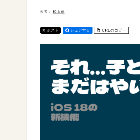
著者：
松山茂
ポスト
シェアする
URLのコピー