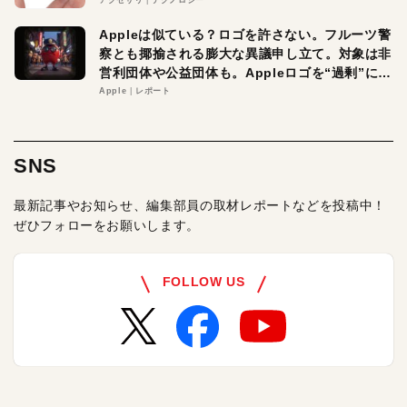
Appleは似ている？ロゴを許さない。フルーツ警
察とも揶揄される膨大な異議申し立て。対象は非
営利団体や公益団体も。Appleロゴを“過剰”に守
る理由とは
Apple
レポート
SNS
最新記事やお知らせ、編集部員の取材レポートなどを投稿中！
ぜひフォローをお願いします。
FOLLOW US