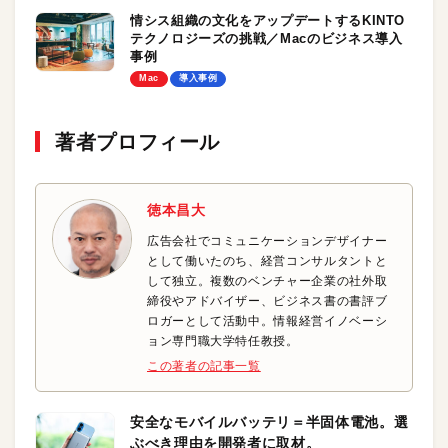
情シス組織の文化をアップデートするKINTO
テクノロジーズの挑戦／Macのビジネス導入
事例
Mac
導入事例
著者プロフィール
徳本昌大
広告会社でコミュニケーションデザイナー
として働いたのち、経営コンサルタントと
して独立。複数のベンチャー企業の社外取
締役やアドバイザー、ビジネス書の書評ブ
ロガーとして活動中。情報経営イノベーシ
ョン専門職大学特任教授。
この著者の記事一覧
安全なモバイルバッテリ＝半固体電池。選
ぶべき理由を開発者に取材。