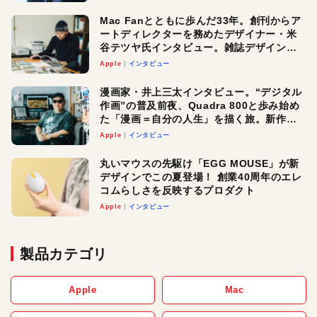
Mac Fanとともに歩んだ33年。創刊からア
ートディレクターを務めたデザイナー・米
谷テツヤ氏インタビュー。雑誌デザインの
真髄と今後
Apple
インタビュー
漫画家・井上三太インタビュー。“デジタル
作画”の普及前夜、Quadra 800と歩み始め
た「漫画＝自分の人生」を描く旅。新作
『惨家』に込めた想い
Apple
インタビュー
丸いマウスの先駆け「EGG MOUSE」が新
デザインでこの夏登場！ 創業40周年のエレ
コムらしさを反映するプロダクト
Apple
インタビュー
製品カテゴリ
Apple
Mac