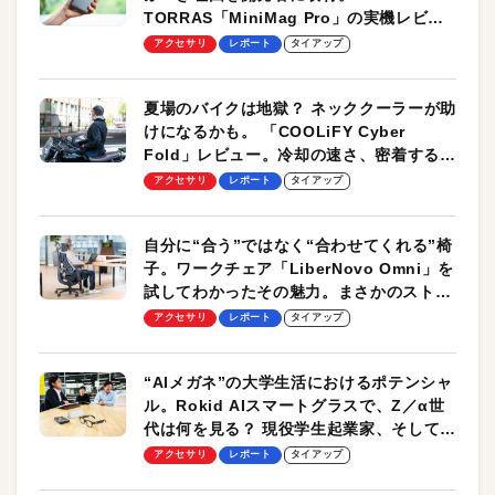
TORRAS「MiniMag Pro」の実機レビュ
ーも
アクセサリ
レポート
タイアップ
夏場のバイクは地獄？ ネッククーラーが助
けになるかも。 「COOLiFY Cyber
Fold」レビュー。冷却の速さ、密着する冷
却プレート、シンプルな操作性がグッド！
アクセサリ
レポート
タイアップ
自分に“合う”ではなく“合わせてくれる”椅
子。ワークチェア「LiberNovo Omni」を
試してわかったその魅力。まさかのストレ
ッチ機能も搭載
アクセサリ
レポート
タイアップ
“AIメガネ”の大学生活におけるポテンシャ
ル。Rokid AIスマートグラスで、Z／α世
代は何を見る？ 現役学生起業家、そして教
授による体験会レポート【PR】
アクセサリ
レポート
タイアップ