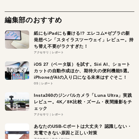
編集部のおすすめ
紙にもiPadにも書ける!? エレコム×ゼブラの新
発想ペン「スタイラスツーウェイ」レビュー。持
ち替え不要がラクすぎた！
アクセサリ
レポート
iOS 27（ベータ版）を試す。Siri AI、ショート
カットの自動作成ほか、期待大の便利機能5選。
iPhoneがAIの入り口になる未来はすぐそこ！
OS
レポート
Insta360のジンバルカメラ「Luna Ultra」実践
レビュー。4K／8K比較・ズーム・夜間撮影をチ
ェック
アクセサリ
レポート
あなたのUSB-Cポートは大丈夫？ 認識しない・
充電できない原因と正しい対策
アクセサリ
テクノロジー