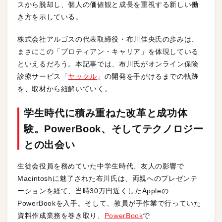
スから脱却し、個人の価値観と成長を重視する新しい働
き方を示している。
株式会社アルゴスの代表取締役・布川佳央氏の歩みは、
まさにこの「プロティアン・キャリア」を体現している
といえるだろう。本記事では、布川氏がオンライン保険
診療サービス「
ヤックル
」の開発を手がけるまでの軌跡
を、取材から紐解いていく。
学生時代に積み重ねた改革と成功体
験。PowerBook、そしてテクノロジー
との出会い
生徒会役員を務めていた中学生時代、友人の影響で
Macintoshに魅了された布川氏は、両親へのプレゼンテ
ーションを経て、当時30万円近くしたAppleの
PowerBookを入手。そして、教員が手作業で行っていた
資料作成業務を巻き取り、
PowerBook
で