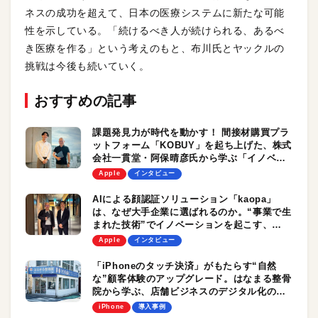
ネスの成功を超えて、日本の医療システムに新たな可能
性を示している。「続けるべき人が続けられる、あるべ
き医療を作る」という考えのもと、布川氏とヤックルの
挑戦は今後も続いていく。
おすすめの記事
課題発見力が時代を動かす！ 間接材購買プラ
ットフォーム「KOBUY」を起ち上げた、株式
会社一貫堂・阿保晴彦氏から学ぶ「イノベー
ションの起こし方」
Apple
インタビュー
AIによる顔認証ソリューション「kaopa」
は、なぜ大手企業に選ばれるのか。“事業で生
まれた技術”でイノベーションを起こす、
TRIBAWL株式会社の強さの源流
Apple
インタビュー
「iPhoneのタッチ決済」がもたらす“自然
な”顧客体験のアップグレード。はなまる整骨
院から学ぶ、店舗ビジネスのデジタル化のヒ
ント。
iPhone
導入事例