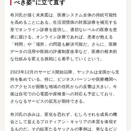
べき姿”に立て直す
布川氏が描く未来図は、医療システム全体の持続可能性
を高めることにある。生活習慣病の対面診療を補完する
形でオンライン診療を提供し、適切なレベルの医療を患
者に届ける。オンライン診療であれば、患者が抱える
「時間」や「場所」の問題も解決可能だ。さらに、医療
データの活用や医師の評価制度改革など、医療の根本的
な仕組みを変える挑戦にも着手していくという。
2023年12月のサービス開始以降、ヤックルは全国から支
持を集めている。特に、ビジネスパーソンや医療機関へ
のアクセスが困難な地域の住民からの反響は大きい。今
後は自宅での心電図や尿検査への対応も予定しており、
さらなるサービスの拡充が期待できる。
布川氏の歩みは、変化を恐れず、むしろそれを成長の機
会として捉えるプロティアン・キャリアの本質を体現す
るものだ。その結実たるヤックルの事例は、単なるビジ