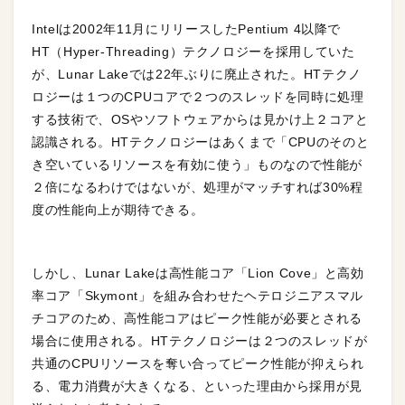
Intelは2002年11月にリリースしたPentium 4以降で
HT（Hyper-Threading）テクノロジーを採用していた
が、Lunar Lakeでは22年ぶりに廃止された。HTテクノ
ロジーは１つのCPUコアで２つのスレッドを同時に処理
する技術で、OSやソフトウェアからは見かけ上２コアと
認識される。HTテクノロジーはあくまで「CPUのそのと
き空いているリソースを有効に使う」ものなので性能が
２倍になるわけではないが、処理がマッチすれば30%程
度の性能向上が期待できる。
しかし、Lunar Lakeは高性能コア「Lion Cove」と高効
率コア「Skymont」を組み合わせたヘテロジニアスマル
チコアのため、高性能コアはピーク性能が必要とされる
場合に使用される。HTテクノロジーは２つのスレッドが
共通のCPUリソースを奪い合ってピーク性能が抑えられ
る、電力消費が大きくなる、といった理由から採用が見