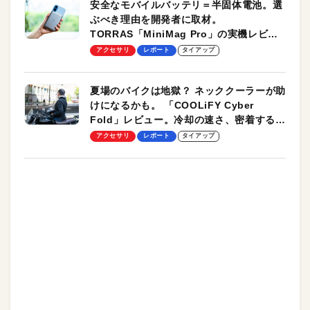
安全なモバイルバッテリ＝半固体電池。選
ぶべき理由を開発者に取材。
TORRAS「MiniMag Pro」の実機レビュ
ーも
アクセサリ
レポート
タイアップ
夏場のバイクは地獄？ ネッククーラーが助
けになるかも。 「COOLiFY Cyber
Fold」レビュー。冷却の速さ、密着する冷
却プレート、シンプルな操作性がグッド！
アクセサリ
レポート
タイアップ