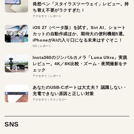
発想ペン「スタイラスツーウェイ」レビュー。持
ち替え不要がラクすぎた！
アクセサリ
レポート
iOS 27（ベータ版）を試す。Siri AI、ショート
カットの自動作成ほか、期待大の便利機能5選。
iPhoneがAIの入り口になる未来はすぐそこ！
OS
レポート
Insta360のジンバルカメラ「Luna Ultra」実践
レビュー。4K／8K比較・ズーム・夜間撮影をチ
ェック
アクセサリ
レポート
あなたのUSB-Cポートは大丈夫？ 認識しない・
充電できない原因と正しい対策
アクセサリ
テクノロジー
SNS