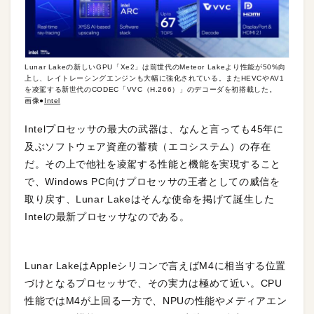
Lunar Lakeの新しいGPU「Xe2」は前世代のMeteor Lakeより性能が50%向
上し、レイトレーシングエンジンも大幅に強化されている。またHEVCやAV1
を凌駕する新世代のCODEC「VVC（H.266）」のデコーダを初搭載した。
画像●
Intel
Intelプロセッサの最大の武器は、なんと言っても45年に
及ぶソフトウェア資産の蓄積（エコシステム）の存在
だ。その上で他社を凌駕する性能と機能を実現すること
で、Windows PC向けプロセッサの王者としての威信を
取り戻す、Lunar Lakeはそんな使命を掲げて誕生した
Intelの最新プロセッサなのである。
Lunar LakeはAppleシリコンで言えばM4に相当する位置
づけとなるプロセッサで、その実力は極めて近い。CPU
性能ではM4が上回る一方で、NPUの性能やメディアエン