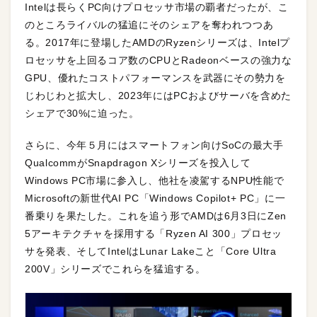
Intelは長らくPC向けプロセッサ市場の覇者だったが、こ
のところライバルの猛追にそのシェアを奪われつつあ
る。2017年に登場したAMDのRyzenシリーズは、Intelプ
ロセッサを上回るコア数のCPUとRadeonベースの強力な
GPU、優れたコストパフォーマンスを武器にその勢力を
じわじわと拡大し、2023年にはPCおよびサーバを含めた
シェアで30%に迫った。
さらに、今年５月にはスマートフォン向けSoCの最大手
QualcommがSnapdragon Xシリーズを投入して
Windows PC市場に参入し、他社を凌駕するNPU性能で
Microsoftの新世代AI PC「Windows Copilot+ PC」に一
番乗りを果たした。これを追う形でAMDは6月3日にZen
5アーキテクチャを採用する「Ryzen AI 300」プロセッ
サを発表、そしてIntelはLunar Lakeこと「Core Ultra
200V」シリーズでこれらを猛追する。