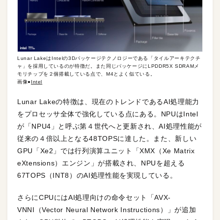
Lunar LakeはIntelの3Dパッケージテクノロジーである「タイルアーキテクチ
ャ」を採用しているのが特徴だ。また同じパッケージにLPDDR5X SDRAMメ
モリチップを２個搭載している点で、M4とよく似ている。
画像●
Intel
Lunar Lakeの特徴は、現在のトレンドであるAI処理能力
をプロセッサ全体で強化している点にある。NPUはIntel
が「NPU4」と呼ぶ第４世代へと更新され、AI処理性能が
従来の４倍以上となる48TOPSに達した。また、新しい
GPU「Xe2」では行列演算ユニット「XMX（Xe Matrix
eXtensions）エンジン」が搭載され、NPUを超える
67TOPS（INT8）のAI処理性能を実現している。
さらにCPUにはAI処理向けの命令セット「AVX-
VNNI（Vector Neural Network Instructions）」が追加