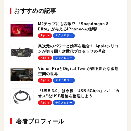
おすすめの記事
M2チップにも匹敵!? 「Snapdragon 8
Elite」が与えるiPhoneへの影響
Apple
テクノロジー
異次元のパワーと効率を融合！ Appleシリコ
ンが切り開く次世代プロセッサの革命
Apple
テクノロジー
Vision ProとDigital Twinが創る新たな仮想
空間の世界
Apple
テクノロジー
「USB 3.0」は今後「USB 5Gbps」へ！ “カ
オス”なUSB規格を整理しよう
Apple
テクノロジー
著者プロフィール