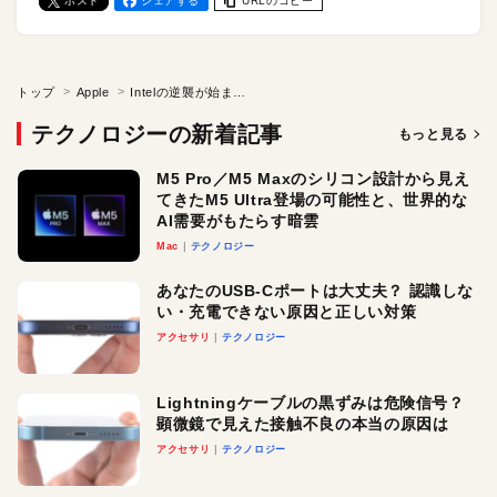
ポスト
シェアする
URLのコピー
トップ
Apple
Intelの逆襲が始まるか!? 次世代SoC「Lunar Lake」はApple Mシリーズに匹敵する高性能！
テクノロジーの新着記事
もっと見る
M5 Pro／M5 Maxのシリコン設計から見え
てきたM5 Ultra登場の可能性と、世界的な
AI需要がもたらす暗雲
Mac
テクノロジー
あなたのUSB-Cポートは大丈夫？ 認識しな
い・充電できない原因と正しい対策
アクセサリ
テクノロジー
Lightningケーブルの黒ずみは危険信号？
顕微鏡で見えた接触不良の本当の原因は
アクセサリ
テクノロジー