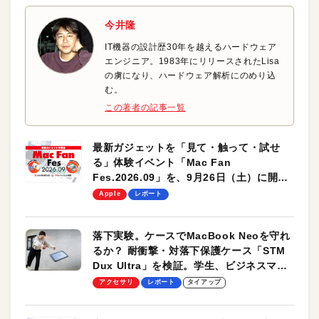
今井隆
IT機器の設計歴30年を越えるハードウェア
エンジニア。1983年にリリースされたLisa
の虜になり、ハードウェア解析にのめり込
む。
この著者の記事一覧
最新ガジェットを「見て・触って・試せ
る」体験イベント「Mac Fan
Fes.2026.09」を、9月26日（土）に開催
します！
Apple
レポート
落下実験。ケースでMacBook Neoを守れ
るか？ 耐衝撃・対落下保護ケース「STM
Dux Ultra」を検証。学生、ビジネスマン
のモバイルユースに最適！
アクセサリ
レポート
タイアップ