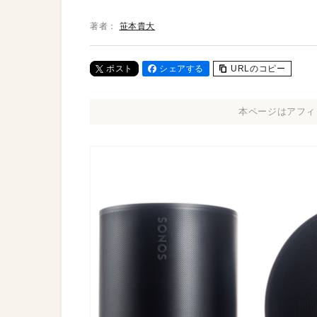
著者：
笹本貴大
ポスト
シェアする
URLのコピー
本ページはアフィ