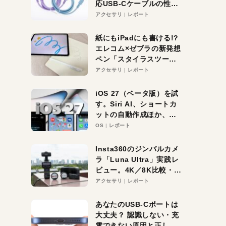
応USB-Cケーブルの性能
を検証。超コスパの1本を
アクセサリ
レポート
発見か？
紙にもiPadにも書ける!?
エレコム×ゼブラの新発想
ペン「スタイラスツーウ
ェイ」レビュー。持ち替
アクセサリ
レポート
え不要がラクすぎた！
iOS 27（ベータ版）を試
す。Siri AI、ショートカ
ットの自動作成ほか、期
待大の便利機能5選。
OS
レポート
iPhoneがAIの入り口にな
る未来はすぐそこ！
Insta360のジンバルカメ
ラ「Luna Ultra」実践レ
ビュー。4K／8K比較・ズ
ーム・夜間撮影をチェッ
アクセサリ
レポート
ク
あなたのUSB-Cポートは
大丈夫？ 認識しない・充
電できない原因と正しい