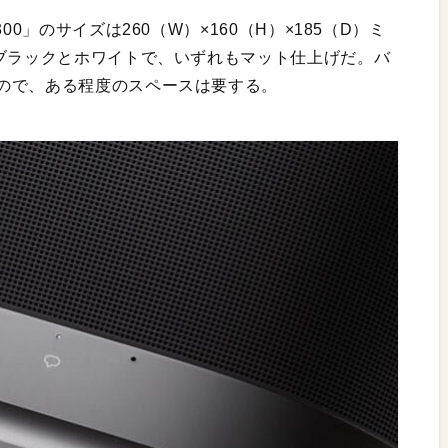
0」のサイズは260（W）×160（H）×185（D）ミ
はブラックとホワイトで、いずれもマット仕上げだ。バ
ので、ある程度のスペースは要する。