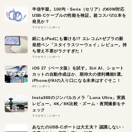
半信半疑。100均・Seria（セリア）の60W対応
USB-Cケーブルの性能を検証。超コスパの1本を
発見か？
アクセサリ
レポート
紙にもiPadにも書ける!? エレコム×ゼブラの新
発想ペン「スタイラスツーウェイ」レビュー。持
ち替え不要がラクすぎた！
アクセサリ
レポート
iOS 27（ベータ版）を試す。Siri AI、ショート
カットの自動作成ほか、期待大の便利機能5選。
iPhoneがAIの入り口になる未来はすぐそこ！
OS
レポート
Insta360のジンバルカメラ「Luna Ultra」実践
レビュー。4K／8K比較・ズーム・夜間撮影をチ
ェック
アクセサリ
レポート
あなたのUSB-Cポートは大丈夫？ 認識しない・