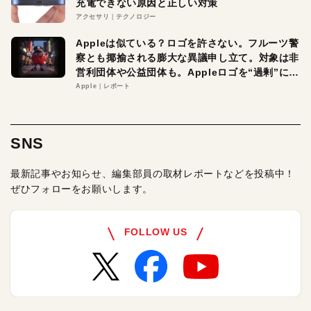
充電できない原因と正しい対策
アクセサリ
テクノロジー
Appleは似ている？ロゴを許さない。フルーツ警
察とも揶揄される膨大な異議申し立て。対象は非
営利団体や公益団体も。Appleロゴを“過剰”に守
る理由とは
Apple
レポート
SNS
最新記事やお知らせ、編集部員の取材レポートなどを投稿中！
ぜひフォローをお願いします。
FOLLOW US