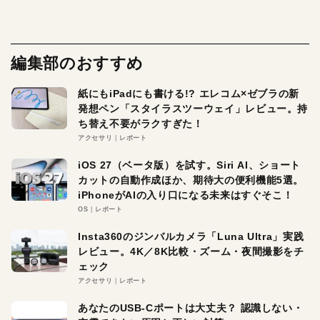
編集部のおすすめ
紙にもiPadにも書ける!? エレコム×ゼブラの新
発想ペン「スタイラスツーウェイ」レビュー。持
ち替え不要がラクすぎた！
アクセサリ
レポート
iOS 27（ベータ版）を試す。Siri AI、ショート
カットの自動作成ほか、期待大の便利機能5選。
iPhoneがAIの入り口になる未来はすぐそこ！
OS
レポート
Insta360のジンバルカメラ「Luna Ultra」実践
レビュー。4K／8K比較・ズーム・夜間撮影をチ
ェック
アクセサリ
レポート
あなたのUSB-Cポートは大丈夫？ 認識しない・