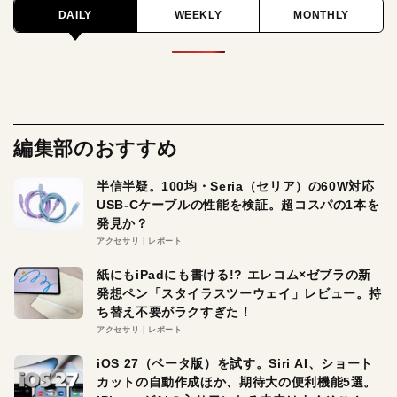
DAILY
WEEKLY
MONTHLY
編集部のおすすめ
半信半疑。100均・Seria（セリア）の60W対応
USB-Cケーブルの性能を検証。超コスパの1本を
発見か？
アクセサリ
レポート
紙にもiPadにも書ける!? エレコム×ゼブラの新
発想ペン「スタイラスツーウェイ」レビュー。持
ち替え不要がラクすぎた！
アクセサリ
レポート
iOS 27（ベータ版）を試す。Siri AI、ショート
カットの自動作成ほか、期待大の便利機能5選。