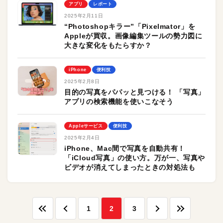
アプリ
レポート
2025年2月11日
“Photoshopキラー”「Pixelmator」を
Appleが買収。画像編集ツールの勢力図に
大きな変化をもたらすか？
iPhone
便利技
2025年2月8日
目的の写真をパパッと見つける！ 「写真」
アプリの検索機能を使いこなそう
Appleサービス
便利技
2025年2月4日
iPhone、Mac間で写真を自動共有！
「iCloud写真」の使い方。万が一、写真や
ビデオが消えてしまったときの対処法も
1
2
3