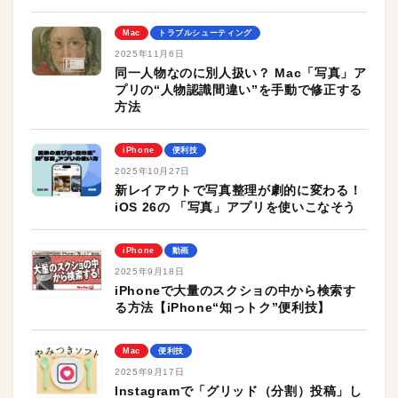
Mac
トラブルシューティング
2025年11月6日
同一人物なのに別人扱い？ Mac「写真」ア
プリの“人物認識間違い”を手動で修正する
方法
iPhone
便利技
2025年10月27日
新レイアウトで写真整理が劇的に変わる！
iOS 26の 「写真」アプリを使いこなそう
iPhone
動画
2025年9月18日
iPhoneで大量のスクショの中から検索す
る方法【iPhone“知っトク”便利技】
Mac
便利技
2025年9月17日
Instagramで「グリッド（分割）投稿」し