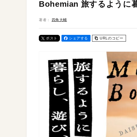
Bohemian 旅するよう
著者：
四角大輔
ポスト
シェアする
URLのコピー