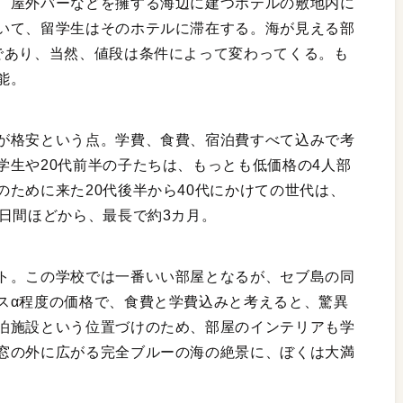
、屋外バーなどを擁する海辺に建つホテルの敷地内に
いて、留学生はそのホテルに滞在する。海が見える部
であり、当然、値段は条件によって変わってくる。も
能。
が格安という点。学費、食費、宿泊費すべて込みで考
学生や20代前半の子たちは、もっとも低価格の4人部
ために来た20代後半から40代にかけての世代は、
日間ほどから、最長で約3カ月。
ト。この学校では一番いい部屋となるが、セブ島の同
スα程度の価格で、食費と学費込みと考えると、驚異
泊施設という位置づけのため、部屋のインテリアも学
窓の外に広がる完全ブルーの海の絶景に、ぼくは大満