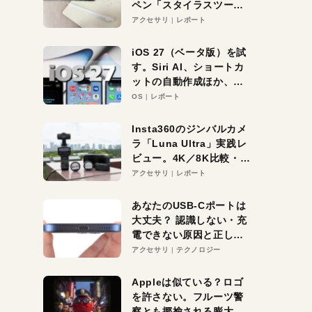
ペン「スタイラスツーウ
ェイ」レビュー。持ち替
アクセサリ
レポート
え不要がラクすぎた！
iOS 27（ベータ版）を試
す。Siri AI、ショートカ
ットの自動作成ほか、期
待大の便利機能5選。
OS
レポート
iPhoneがAIの入り口にな
る未来はすぐそこ！
Insta360のジンバルカメ
ラ「Luna Ultra」実践レ
ビュー。4K／8K比較・ズ
ーム・夜間撮影をチェッ
アクセサリ
レポート
ク
あなたのUSB-Cポートは
大丈夫？ 認識しない・充
電できない原因と正しい
対策
アクセサリ
テクノロジー
Appleは似ている？ロゴ
を許さない。フルーツ警
察とも揶揄される膨大な