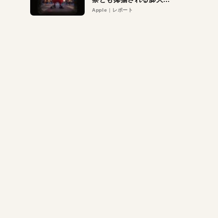
異議申し立て。対象は非
Apple
レポート
営利団体や公益団体も。
Appleロゴを“過剰”に守
る理由とは