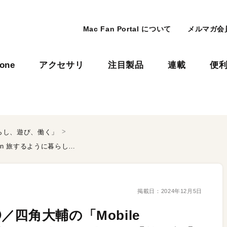
Mac Fan Portal について
メルマガ会
hone
アクセサリ
注目製品
連載
便
に暮らし、遊び、働く」
究極の旅、リゾート留学④／四角大輔の「Mobile Bohemian 旅するように暮らし、遊び、働く」 【第13話】
掲載日：
2024年12月5日
四角大輔の「Mobile