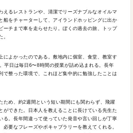
わえるレストランや、清潔でリーズナブルなオイルマ
と船をチャーターして、アイランドホッピングに出か
ビーチまで車を走らせたり。ぼくの過去の旅、トップ
た。
上によかったのである。敷地内に個室、食堂、教室す
。平日は毎日6〜8時間の授業が詰め込まれる。長年
利で整った環境で、これほど集中的に勉強したことは
たため、約2週間という短い期間にも関わらず、飛躍
とができた。日本人を教えることに長けている先生た
いる。長年間違って使っていた発音や言い回しが丁寧
、必要なフレーズやボキャブラリーを教えてくれる。