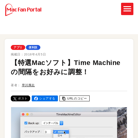
アプリ
便利技
掲載日：
2018年4月5日
【特選Macソフト】Time Machine
の間隔をお好みに調整！
著者：
早川厚志
ポスト
シェアする
URLのコピー