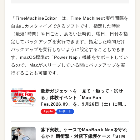
「TimeMachineEditor」は、Time Machineの実行間隔を
自由にカスタマイズできるソフトです。指定した時間
（最短1時間）や日ごと、あるいは時刻、曜日、日付を指
定してバックアップを実行できます。指定した時間だけ
バックアップを実行しないように設定することもできま
す。macOS標準の「Power Nap」機能をサポートしてい
るので、Macがスリープしている間にバックアップを実
行することも可能です。
最新ガジェットを「見て・触って・試せ
る」体験イベント「Mac Fan
Fes.2026.09」を、9月26日（土）に開催
します！
Apple
レポート
落下実験。ケースでMacBook Neoを守れ
るか？ 耐衝撃・対落下保護ケース「STM