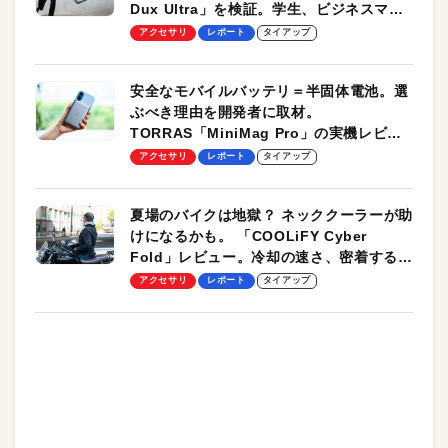
Dux Ultra」を検証。学生、ビジネスマン
のモバイルユースに最適！
アクセサリ
レポート
タイアップ
安全なモバイルバッテリ＝半固体電池。選
ぶべき理由を開発者に取材。
TORRAS「MiniMag Pro」の実機レビュ
ーも
アクセサリ
レポート
タイアップ
夏場のバイクは地獄？ ネッククーラーが助
けになるかも。 「COOLiFY Cyber
Fold」レビュー。冷却の速さ、密着する冷
却プレート、シンプルな操作性がグッド！
アクセサリ
レポート
タイアップ