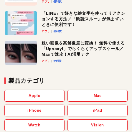
アプリ
便利技
「LINE」で好きな絵文字を使ってリアクシ
ョンする方法／「既読スルー」が気まずい
ときに便利です！
アプリ
便利技
粗い画像を高解像度に変換！ 無料で使える
「Upscayl」でらくらくアップスケール／
Macで速攻！AI活用テク
アプリ
便利技
製品カテゴリ
Apple
Mac
iPhone
iPad
Watch
Vision