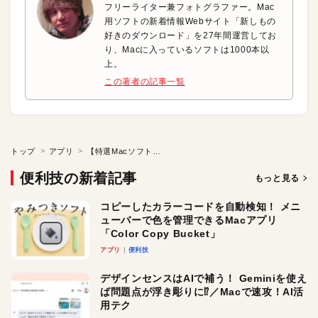
フリーライター兼フォトグラファー。Mac
用ソフトの新着情報Webサイト「新しもの
好きのダウンロード」を27年間運営してお
り、Macに入っているソフトは1000本以
上。
この著者の記事一覧
トップ
アプリ
【特選Macソフト】Time Machineの間隔をお好みに調整！
便利技の新着記事
もっと見る
コピーしたカラーコードを自動検知！ メニ
ューバーで色を管理できるMacアプリ
「Color Copy Bucket」
アプリ
便利技
デザインセンスはAIで補う！ Geminiを使え
ば問題点が浮き彫りに⁉︎／Macで速攻！AI活
用テク