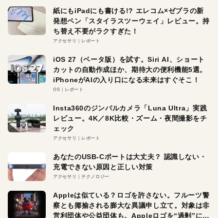
紙にもiPadにも書ける!? エレコム×ゼブラの新
発想ペン「スタイラスツーウェイ」レビュー。持
ち替え不要がラクすぎた！
アクセサリ
レポート
iOS 27（ベータ版）を試す。Siri AI、ショート
カットの自動作成ほか、期待大の便利機能5選。
iPhoneがAIの入り口になる未来はすぐそこ！
OS
レポート
Insta360のジンバルカメラ「Luna Ultra」実践
レビュー。4K／8K比較・ズーム・夜間撮影をチ
ェック
アクセサリ
レポート
あなたのUSB-Cポートは大丈夫？ 認識しない・
充電できない原因と正しい対策
アクセサリ
テクノロジー
Appleは似ている？ロゴを許さない。フルーツ警
察とも揶揄される膨大な異議申し立て。対象は非
営利団体や公益団体も。Appleロゴを“過剰”に守