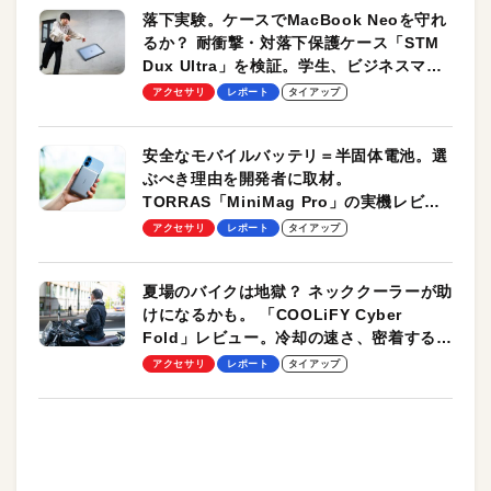
落下実験。ケースでMacBook Neoを守れ
るか？ 耐衝撃・対落下保護ケース「STM
Dux Ultra」を検証。学生、ビジネスマン
のモバイルユースに最適！
アクセサリ
レポート
タイアップ
安全なモバイルバッテリ＝半固体電池。選
ぶべき理由を開発者に取材。
TORRAS「MiniMag Pro」の実機レビュ
ーも
アクセサリ
レポート
タイアップ
夏場のバイクは地獄？ ネッククーラーが助
けになるかも。 「COOLiFY Cyber
Fold」レビュー。冷却の速さ、密着する冷
却プレート、シンプルな操作性がグッド！
アクセサリ
レポート
タイアップ