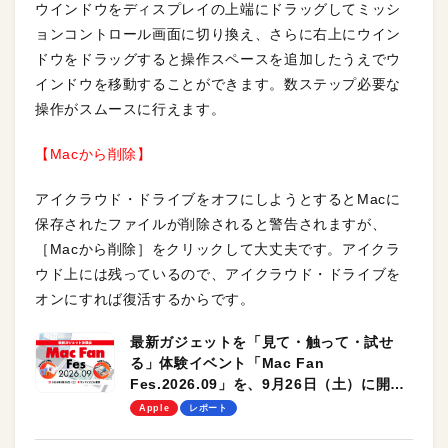
ウインドウをディスプレイの上端にドラッグしてミッシ
ョンコントロール画面に切り換え、さらに右上にウイン
ドウをドラッグすると操作スペースを追加したうえでウ
インドウを移動することができます。数ステップ必要な
操作がスムースに行えます。
【Macから削除】
アイクラウド・ドライブをオフにしようとするとMacに
保存されたファイルが削除されると警告されますが、
［Macから削除］をクリックして大丈夫です。アイクラ
ウド上には残っているので、アイクラウド・ドライブを
オンにすれば復活するからです。
最新ガジェットを「見て・触って・試せ
る」体験イベント「Mac Fan
Fes.2026.09」を、9月26日（土）に開催
します！
Apple
レポート