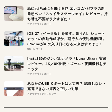
紙にもiPadにも書ける!? エレコム×ゼブラの新
発想ペン「スタイラスツーウェイ」レビュー。持
ち替え不要がラクすぎた！
アクセサリ
レポート
iOS 27（ベータ版）を試す。Siri AI、ショート
カットの自動作成ほか、期待大の便利機能5選。
iPhoneがAIの入り口になる未来はすぐそこ！
OS
レポート
Insta360のジンバルカメラ「Luna Ultra」実践
レビュー。4K／8K比較・ズーム・夜間撮影をチ
ェック
アクセサリ
レポート
あなたのUSB-Cポートは大丈夫？ 認識しない・
充電できない原因と正しい対策
アクセサリ
テクノロジー