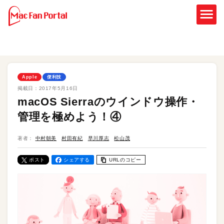
Apple
便利技
掲載日：
2017年5月16日
macOS Sierraのウインドウ操作・
管理を極めよう！④
著者：
中村朝美
村田有紀
早川厚志
松山茂
ポスト
シェアする
URLのコピー