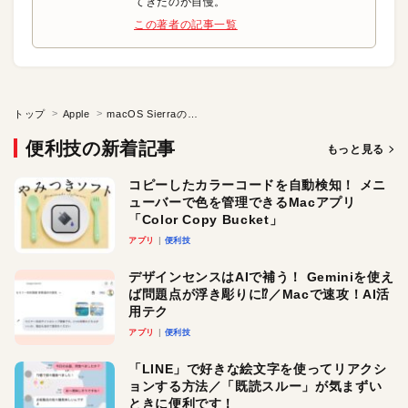
てきたのが自慢。
この著者の記事一覧
トップ
Apple
macOS Sierraのウインドウ操作・管理を極めよう！④
便利技の新着記事
もっと見る
コピーしたカラーコードを自動検知！ メニ
ューバーで色を管理できるMacアプリ
「Color Copy Bucket」
アプリ
便利技
デザインセンスはAIで補う！ Geminiを使え
ば問題点が浮き彫りに⁉︎／Macで速攻！AI活
用テク
アプリ
便利技
「LINE」で好きな絵文字を使ってリアクシ
ョンする方法／「既読スルー」が気まずい
ときに便利です！