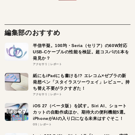
編集部のおすすめ
半信半疑。100均・Seria（セリア）の60W対応
USB-Cケーブルの性能を検証。超コスパの1本を
発見か？
アクセサリ
レポート
紙にもiPadにも書ける!? エレコム×ゼブラの新
発想ペン「スタイラスツーウェイ」レビュー。持
ち替え不要がラクすぎた！
アクセサリ
レポート
iOS 27（ベータ版）を試す。Siri AI、ショート
カットの自動作成ほか、期待大の便利機能5選。
iPhoneがAIの入り口になる未来はすぐそこ！
OS
レポート