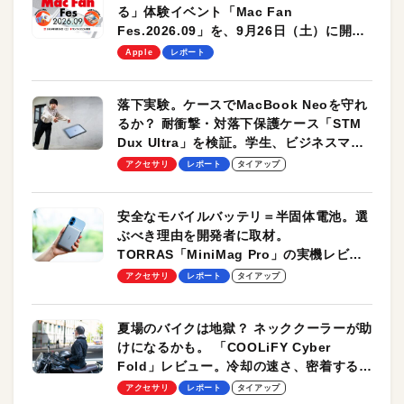
る」体験イベント「Mac Fan
Fes.2026.09」を、9月26日（土）に開催
します！
Apple
レポート
落下実験。ケースでMacBook Neoを守れ
るか？ 耐衝撃・対落下保護ケース「STM
Dux Ultra」を検証。学生、ビジネスマン
のモバイルユースに最適！
アクセサリ
レポート
タイアップ
安全なモバイルバッテリ＝半固体電池。選
ぶべき理由を開発者に取材。
TORRAS「MiniMag Pro」の実機レビュ
ーも
アクセサリ
レポート
タイアップ
夏場のバイクは地獄？ ネッククーラーが助
けになるかも。 「COOLiFY Cyber
Fold」レビュー。冷却の速さ、密着する冷
却プレート、シンプルな操作性がグッド！
アクセサリ
レポート
タイアップ