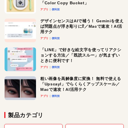
「Color Copy Bucket」
アプリ
便利技
デザインセンスはAIで補う！ Geminiを使え
ば問題点が浮き彫りに⁉︎／Macで速攻！AI活
用テク
アプリ
便利技
「LINE」で好きな絵文字を使ってリアクシ
ョンする方法／「既読スルー」が気まずい
ときに便利です！
アプリ
便利技
粗い画像を高解像度に変換！ 無料で使える
「Upscayl」でらくらくアップスケール／
Macで速攻！AI活用テク
アプリ
便利技
製品カテゴリ