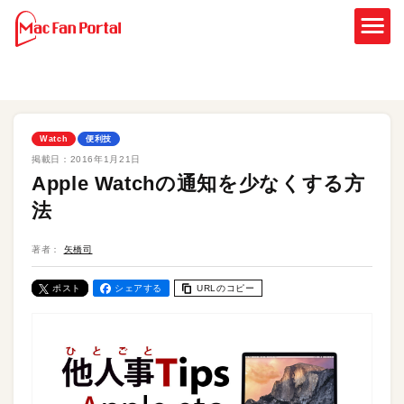
Watch
便利技
掲載日：
2016年1月21日
Apple Watchの通知を少なくする方
法
著者：
矢橋司
ポスト
シェアする
URLのコピー