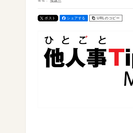
著者：
今淳一
ポスト
シェアする
URLのコピー