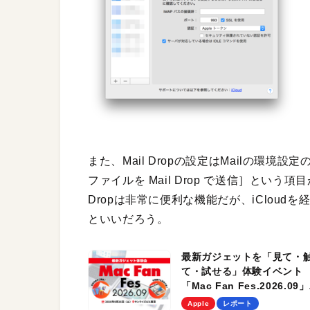
また、Mail Dropの設定はMailの環
ファイルを Mail Drop で送信］とい
Dropは非常に便利な機能だが、iClou
といいだろう。
最新ガジェットを「見て・
て・試せる」体験イベント
「Mac Fan Fes.2026.09」
を、9月26日（土）に開催
Apple
レポート