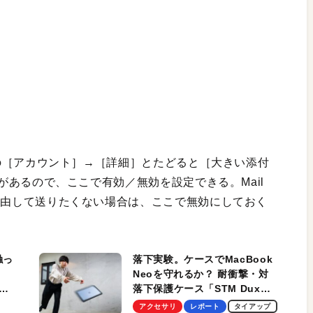
境設定の［アカウント］→［詳細］とたどると［大きい添付
う項目があるので、ここで有効／無効を設定できる。Mail
dを経由して送りたくない場合は、ここで無効にしておく
触っ
落下実験。ケースでMacBook
Neoを守れるか？ 耐衝撃・対
落下保護ケース「STM Dux
しま
Ultra」を検証。学生、ビジネ
アクセサリ
レポート
タイアップ