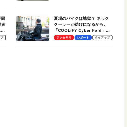
スマンのモバイルユースに最
適！
半固
夏場のバイクは地獄？ ネック
発者
クーラーが助けになるかも。
ag
「COOLiFY Cyber Fold」レ
ビュー。冷却の速さ、密着する
ップ
アクセサリ
レポート
タイアップ
冷却プレート、シンプルな操作
性がグッド！