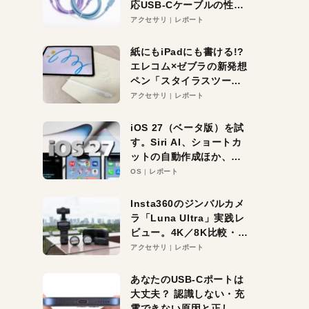
応USB-Cケーブルの性能
を検証。超コスパの1本を
アクセサリ
レポート
発見か？
紙にもiPadにも書ける!?
エレコム×ゼブラの新発想
ペン「スタイラスツーウ
ェイ」レビュー。持ち替
アクセサリ
レポート
え不要がラクすぎた！
iOS 27（ベータ版）を試
す。Siri AI、ショートカ
ットの自動作成ほか、期
待大の便利機能5選。
OS
レポート
iPhoneがAIの入り口にな
る未来はすぐそこ！
Insta360のジンバルカメ
ラ「Luna Ultra」実践レ
ビュー。4K／8K比較・ズ
ーム・夜間撮影をチェッ
アクセサリ
レポート
ク
あなたのUSB-Cポートは
大丈夫？ 認識しない・充
電できない原因と正しい