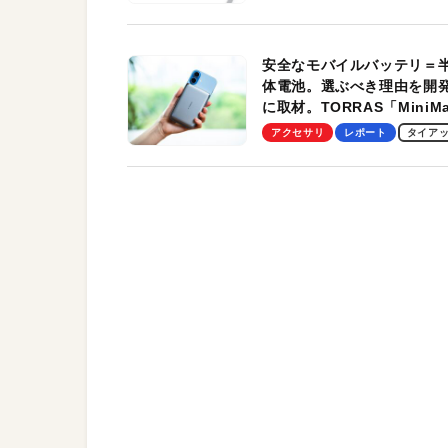
す！
安全なモバイルバッテリ＝
体電池。選ぶべき理由を開
に取材。TORRAS「MiniM
Pro」の実機レビューも
アクセサリ
レポート
タイア