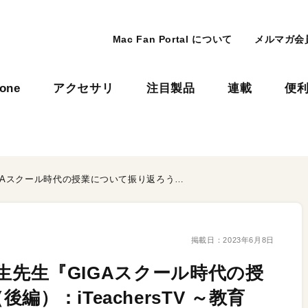
Mac Fan Portal について
メルマガ会
hone
アクセサリ
注目製品
連載
便
【Vol.434】樋口 万太郎先生先生『GIGAスクール時代の授業について振り返ろう』（後編）：iTeachersTV ～教育ICTの実践者たち～
掲載日：
2023年6月8日
郎先生先生『GIGAスクール時代の授
）：iTeachersTV ～教育