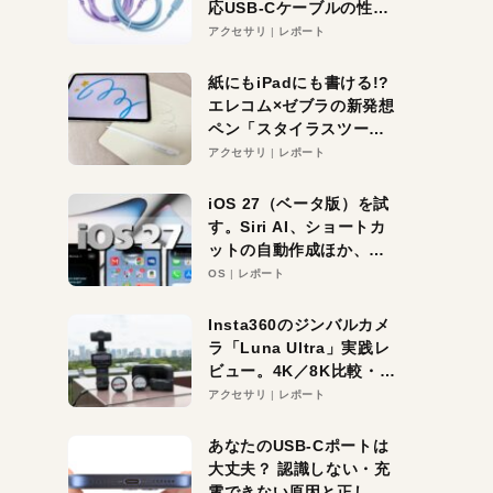
応USB-Cケーブルの性能
を検証。超コスパの1本を
アクセサリ
レポート
発見か？
紙にもiPadにも書ける!?
エレコム×ゼブラの新発想
ペン「スタイラスツーウ
ェイ」レビュー。持ち替
アクセサリ
レポート
え不要がラクすぎた！
iOS 27（ベータ版）を試
す。Siri AI、ショートカ
ットの自動作成ほか、期
待大の便利機能5選。
OS
レポート
iPhoneがAIの入り口にな
る未来はすぐそこ！
Insta360のジンバルカメ
ラ「Luna Ultra」実践レ
ビュー。4K／8K比較・ズ
ーム・夜間撮影をチェッ
アクセサリ
レポート
ク
あなたのUSB-Cポートは
大丈夫？ 認識しない・充
電できない原因と正しい