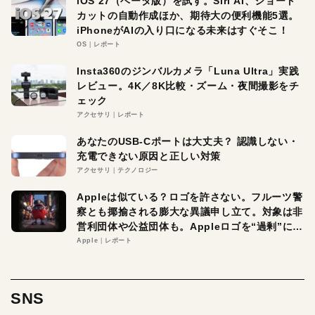
iOS 27（ベータ版）を試す。Siri AI、ショート
カットの自動作成ほか、期待大の便利機能5選。
iPhoneがAIの入り口になる未来はすぐそこ！
OS
レポート
Insta360のジンバルカメラ「Luna Ultra」実践
レビュー。4K／8K比較・ズーム・夜間撮影をチ
ェック
アクセサリ
レポート
あなたのUSB-Cポートは大丈夫？ 認識しない・
充電できない原因と正しい対策
アクセサリ
テクノロジー
Appleは似ている？ロゴを許さない。フルーツ警
察とも揶揄される膨大な異議申し立て。対象は非
営利団体や公益団体も。Appleロゴを“過剰”に守
る理由とは
Apple
レポート
SNS