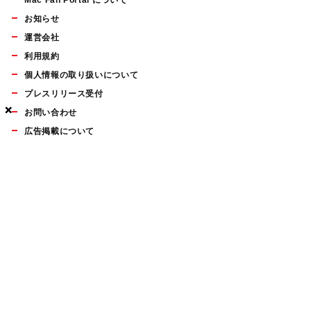
Mac Fan Portal について
お知らせ
運営会社
利用規約
個人情報の取り扱いについて
プレスリリース受付
×
×
×
お問い合わせ
広告掲載について
マイナビBOOKS
Mac Fan Portalの人気記事ランキングやおすすめ記事、編集部
員によるコラムなどをまとめたメールマガジンを毎週金曜日に
配信します。お気軽にご登録ください。
Mac Fan メールマガジン
無料登録はこちら