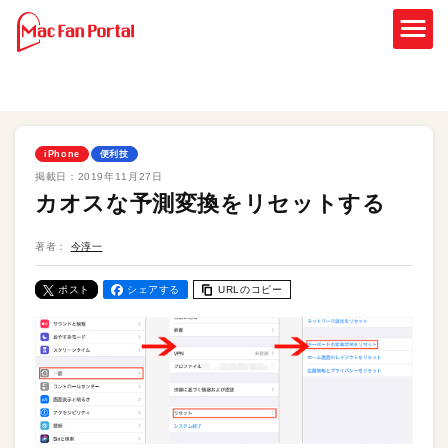
iPhone
便利技
掲載日：
2019年11月27日
カオスな予測変換をリセットする
著者：
今淳一
ポスト
シェアする
URLのコピー