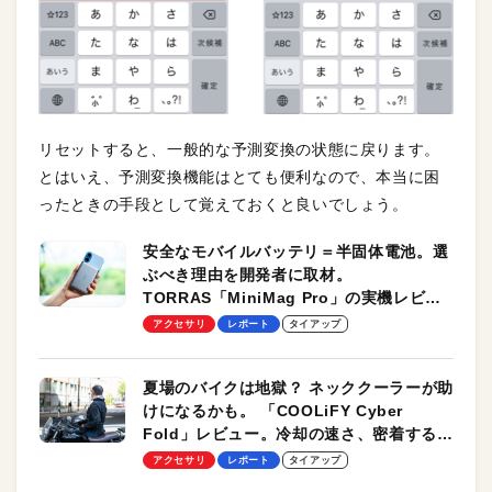
リセットすると、一般的な予測変換の状態に戻ります。
とはいえ、予測変換機能はとても便利なので、本当に困
ったときの手段として覚えておくと良いでしょう。
安全なモバイルバッテリ＝半固体電池。選
ぶべき理由を開発者に取材。
TORRAS「MiniMag Pro」の実機レビュ
ーも
アクセサリ
レポート
タイアップ
夏場のバイクは地獄？ ネッククーラーが助
けになるかも。 「COOLiFY Cyber
Fold」レビュー。冷却の速さ、密着する冷
却プレート、シンプルな操作性がグッド！
アクセサリ
レポート
タイアップ