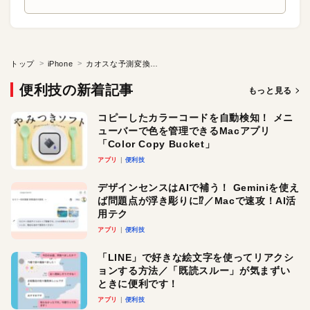
トップ
iPhone
カオスな予測変換をリセットする
便利技の新着記事
もっと見る
コピーしたカラーコードを自動検知！ メニ
ューバーで色を管理できるMacアプリ
「Color Copy Bucket」
アプリ
便利技
デザインセンスはAIで補う！ Geminiを使え
ば問題点が浮き彫りに⁉︎／Macで速攻！AI活
用テク
アプリ
便利技
「LINE」で好きな絵文字を使ってリアクシ
ョンする方法／「既読スルー」が気まずい
ときに便利です！
アプリ
便利技