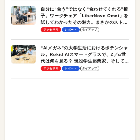
自分に“合う”ではなく“合わせてくれる”椅
子。ワークチェア「LiberNovo Omni」を
試してわかったその魅力。まさかのストレ
ッチ機能も搭載
アクセサリ
レポート
タイアップ
“AIメガネ”の大学生活におけるポテンシャ
ル。Rokid AIスマートグラスで、Z／α世
代は何を見る？ 現役学生起業家、そして教
授による体験会レポート【PR】
アクセサリ
レポート
タイアップ