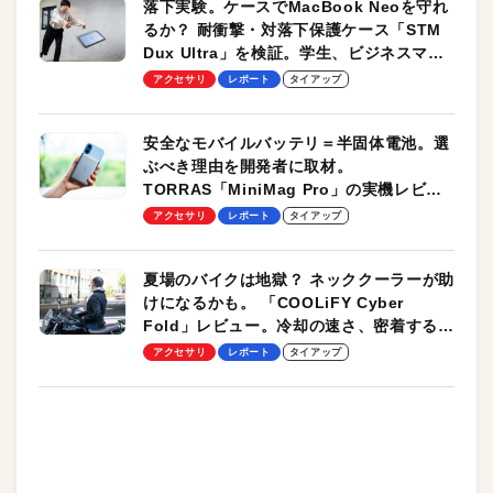
落下実験。ケースでMacBook Neoを守れ
るか？ 耐衝撃・対落下保護ケース「STM
Dux Ultra」を検証。学生、ビジネスマン
のモバイルユースに最適！
アクセサリ
レポート
タイアップ
安全なモバイルバッテリ＝半固体電池。選
ぶべき理由を開発者に取材。
TORRAS「MiniMag Pro」の実機レビュ
ーも
アクセサリ
レポート
タイアップ
夏場のバイクは地獄？ ネッククーラーが助
けになるかも。 「COOLiFY Cyber
Fold」レビュー。冷却の速さ、密着する冷
却プレート、シンプルな操作性がグッド！
アクセサリ
レポート
タイアップ