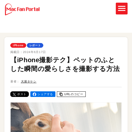
iPhone
レポート
掲載日：
2024年6月17日
【iPhone撮影テク】ペットのふと
した瞬間の愛らしさを撮影する方法
著者：
大浦タケシ
ポスト
シェアする
URLのコピー