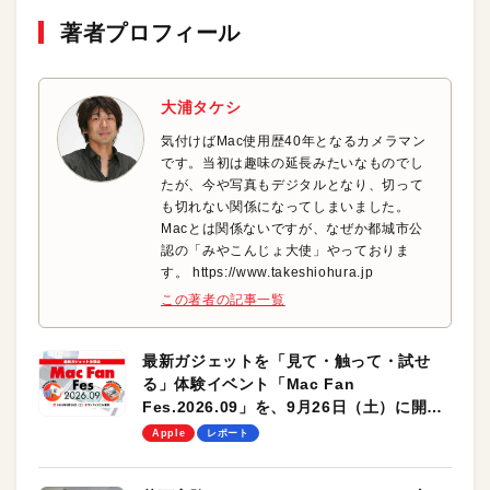
著者プロフィール
大浦タケシ
気付けばMac使用歴40年となるカメラマン
です。当初は趣味の延長みたいなものでし
たが、今や写真もデジタルとなり、切って
も切れない関係になってしまいました。
Macとは関係ないですが、なぜか都城市公
認の「みやこんじょ大使」やっておりま
す。 https://www.takeshiohura.jp
この著者の記事一覧
最新ガジェットを「見て・触って・試せ
る」体験イベント「Mac Fan
Fes.2026.09」を、9月26日（土）に開催
します！
Apple
レポート