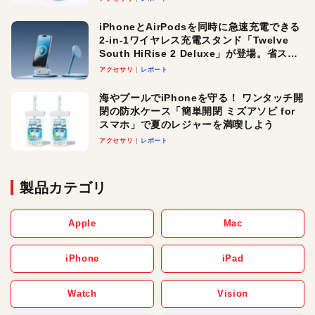
iPhoneとAirPodsを同時に急速充電できる
2-in-1ワイヤレス充電スタンド「Twelve
South HiRise 2 Deluxe」が登場。省スペ
ースでおしゃれに充電したい人にオスス
アクセサリ
レポート
メ！
海やプールでiPhoneを守る！ ワンタッチ開
閉の防水ケース「簡単開閉 ミズアソビ for
スマホ」で夏のレジャーを満喫しよう
アクセサリ
レポート
製品カテゴリ
Apple
Mac
iPhone
iPad
Watch
Vision