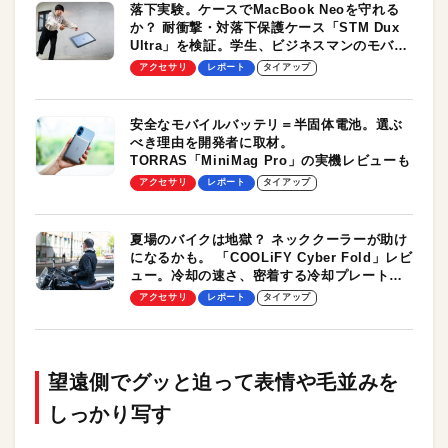
落下実験。ケースでMacBook Neoを守れる
か？ 耐衝撃・対落下保護ケース「STM Dux
Ultra」を検証。学生、ビジネスマンのモバイ
ルユースに最適！
アクセサリ
レポート
タイアップ
安全なモバイルバッテリ＝半固体電池。選ぶ
べき理由を開発者に取材。
TORRAS「MiniMag Pro」の実機レビューも
アクセサリ
レポート
タイアップ
夏場のバイクは地獄？ ネッククーラーが助け
になるかも。 「COOLiFY Cyber Fold」レビ
ュー。冷却の速さ、密着する冷却プレート、
シンプルな操作性がグッド！
アクセサリ
レポート
タイアップ
望遠側でグッと迫って表情や毛並みを
しっかり写す