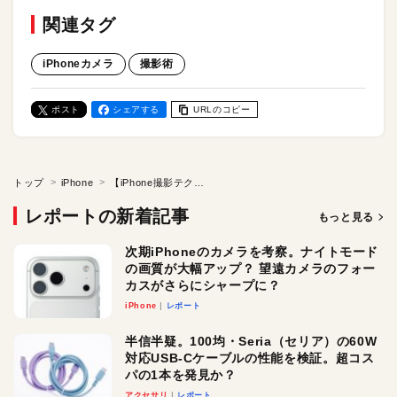
関連タグ
iPhoneカメラ
撮影術
ポスト
シェアする
URLのコピー
トップ
iPhone
【iPhone撮影テク】ペットのふとした瞬間の愛らしさを撮影する方法
レポートの新着記事
もっと見る
次期iPhoneのカメラを考察。ナイトモード
の画質が大幅アップ？ 望遠カメラのフォー
カスがさらにシャープに？
iPhone
レポート
半信半疑。100均・Seria（セリア）の60W
対応USB-Cケーブルの性能を検証。超コス
パの1本を発見か？
アクセサリ
レポート