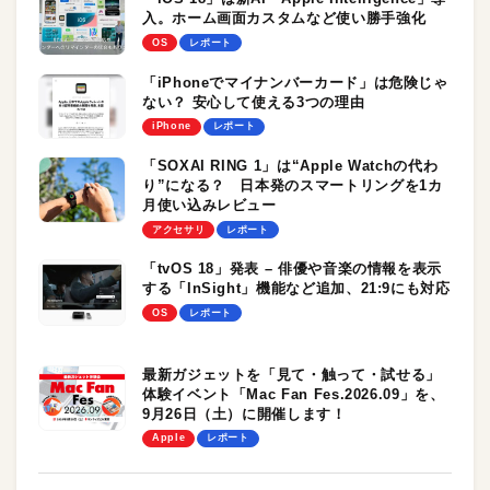
入。ホーム画面カスタムなど使い勝手強化
OS
レポート
「iPhoneでマイナンバーカード」は危険じゃ
ない？ 安心して使える3つの理由
iPhone
レポート
「SOXAI RING 1」は“Apple Watchの代わ
り”になる？ 日本発のスマートリングを1カ
月使い込みレビュー
アクセサリ
レポート
「tvOS 18」発表 – 俳優や音楽の情報を表示
する「InSight」機能など追加、21:9にも対応
OS
レポート
最新ガジェットを「見て・触って・試せる」
体験イベント「Mac Fan Fes.2026.09」を、
9月26日（土）に開催します！
Apple
レポート