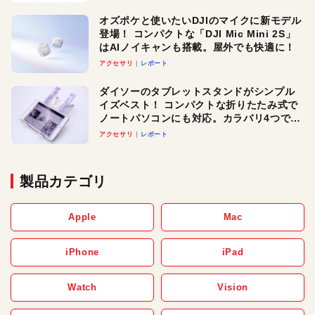
オズポケと使いたいDJIのマイクに新モデル
登場！ コンパクトな「DJI Mic Mini 2S」
はAIノイキャンも搭載。屋外でも快適に！
アクセサリ
レポート
ダイソーのタブレットスタンドがシンプル
イズベスト！ コンパクトな折りたたみ式で
ノートパソコンにも対応。カラバリ4つで選
べる楽しさも
アクセサリ
レポート
製品カテゴリ
Apple
Mac
iPhone
iPad
Watch
Vision