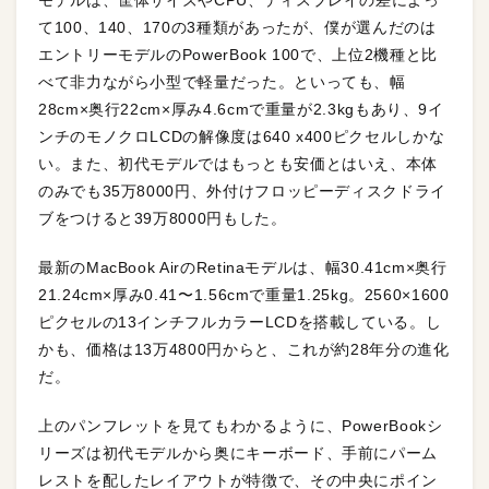
モデルは、筐体サイズやCPU、ディスプレイの差によっ
て100、140、170の3種類があったが、僕が選んだのは
エントリーモデルのPowerBook 100で、上位2機種と比
べて非力ながら小型で軽量だった。といっても、幅
28cm×奥行22cm×厚み4.6cmで重量が2.3kgもあり、9イ
ンチのモノクロLCDの解像度は640 x400ピクセルしかな
い。また、初代モデルではもっとも安価とはいえ、本体
のみでも35万8000円、外付けフロッピーディスクドライ
ブをつけると39万8000円もした。
最新のMacBook AirのRetinaモデルは、幅30.41cm×奥行
21.24cm×厚み0.41〜1.56cmで重量1.25kg。2560×1600
ピクセルの13インチフルカラーLCDを搭載している。し
かも、価格は13万4800円からと、これが約28年分の進化
だ。
上のパンフレットを見てもわかるように、PowerBookシ
リーズは初代モデルから奥にキーボード、手前にパーム
レストを配したレイアウトが特徴で、その中央にポイン