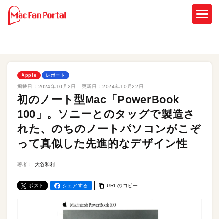
Apple
レポート
掲載日：
2024年10月2日
更新日：
2024年10月22日
初のノート型Mac「PowerBook
100」。ソニーとのタッグで製造さ
れた、のちのノートパソコンがこぞ
って真似した先進的なデザイン性
著者：
大谷和利
ポスト
シェアする
URLのコピー