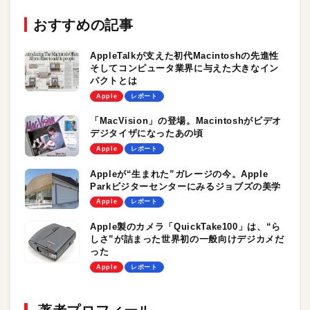
おすすめの記事
AppleTalkが支えた初代Macintoshの先進性
そしてコンピュータ業界に与えた大きなイン
パクトとは
Apple
レポート
「MacVision」の登場。Macintoshがビデオ
デジタイザになったあの頃
Apple
レポート
Appleが“生まれた”ガレージの今。Apple
Parkビジターセンターにみるジョブズの美学
Apple
レポート
Apple製のカメラ「QuickTake100」は、“ら
しさ”が詰まった世界初の一般向けデジカメだ
った
Apple
レポート