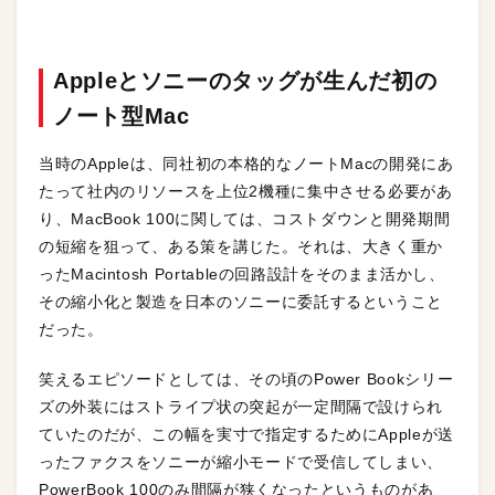
Appleとソニーのタッグが生んだ初の
ノート型Mac
当時のAppleは、同社初の本格的なノートMacの開発にあ
たって社内のリソースを上位2機種に集中させる必要があ
り、MacBook 100に関しては、コストダウンと開発期間
の短縮を狙って、ある策を講じた。それは、大きく重か
ったMacintosh Portableの回路設計をそのまま活かし、
その縮小化と製造を日本のソニーに委託するということ
だった。
笑えるエピソードとしては、その頃のPower Bookシリー
ズの外装にはストライプ状の突起が一定間隔で設けられ
ていたのだが、この幅を実寸で指定するためにAppleが送
ったファクスをソニーが縮小モードで受信してしまい、
PowerBook 100のみ間隔が狭くなったというものがあ