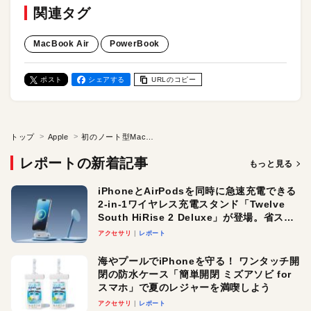
関連タグ
MacBook Air
PowerBook
ポスト
シェアする
URLのコピー
トップ
Apple
初のノート型Mac「PowerBook 100」。ソニーとのタッグで製造された、のちのノートパソコンがこぞって真似した先進的なデザイン性
レポートの新着記事
もっと見る
iPhoneとAirPodsを同時に急速充電できる
2-in-1ワイヤレス充電スタンド「Twelve
South HiRise 2 Deluxe」が登場。省スペ
ースでおしゃれに充電したい人にオスス
アクセサリ
レポート
メ！
海やプールでiPhoneを守る！ ワンタッチ開
閉の防水ケース「簡単開閉 ミズアソビ for
スマホ」で夏のレジャーを満喫しよう
アクセサリ
レポート