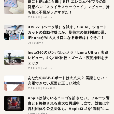
紙にもiPadにも書ける!? エレコム×ゼブラの新
発想ペン「スタイラスツーウェイ」レビュー。持
ち替え不要がラクすぎた！
アクセサリ
レポート
iOS 27（ベータ版）を試す。Siri AI、ショート
カットの自動作成ほか、期待大の便利機能5選。
iPhoneがAIの入り口になる未来はすぐそこ！
OS
レポート
Insta360のジンバルカメラ「Luna Ultra」実践
レビュー。4K／8K比較・ズーム・夜間撮影をチ
ェック
アクセサリ
レポート
あなたのUSB-Cポートは大丈夫？ 認識しない・
充電できない原因と正しい対策
アクセサリ
テクノロジー
Appleは似ている？ロゴを許さない。フルーツ警
察とも揶揄される膨大な異議申し立て。対象は非
営利団体や公益団体も。Appleロゴを“過剰”に守
る理由とは
Apple
レポート