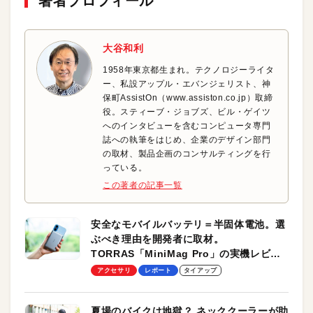
著者プロフィール
大谷和利
1958年東京都生まれ。テクノロジーライタ
ー、私設アップル・エバンジェリスト、神
保町AssistOn（www.assiston.co.jp）取締
役。スティーブ・ジョブズ、ビル・ゲイツ
へのインタビューを含むコンピュータ専門
誌への執筆をはじめ、企業のデザイン部門
の取材、製品企画のコンサルティングを行
っている。
この著者の記事一覧
安全なモバイルバッテリ＝半固体電池。選
ぶべき理由を開発者に取材。
TORRAS「MiniMag Pro」の実機レビュ
ーも
アクセサリ
レポート
タイアップ
夏場のバイクは地獄？ ネッククーラーが助