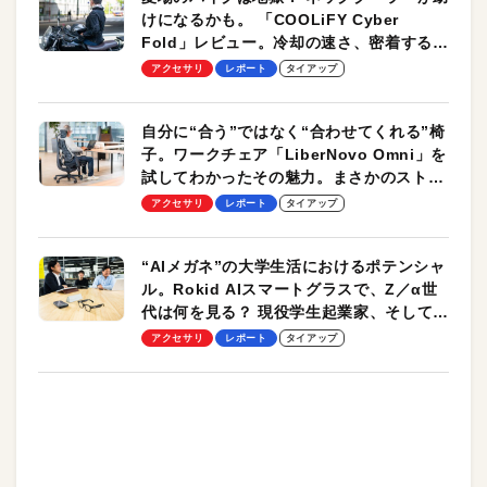
けになるかも。 「COOLiFY Cyber
Fold」レビュー。冷却の速さ、密着する冷
却プレート、シンプルな操作性がグッド！
アクセサリ
レポート
タイアップ
自分に“合う”ではなく“合わせてくれる”椅
子。ワークチェア「LiberNovo Omni」を
試してわかったその魅力。まさかのストレ
ッチ機能も搭載
アクセサリ
レポート
タイアップ
“AIメガネ”の大学生活におけるポテンシャ
ル。Rokid AIスマートグラスで、Z／α世
代は何を見る？ 現役学生起業家、そして教
授による体験会レポート【PR】
アクセサリ
レポート
タイアップ