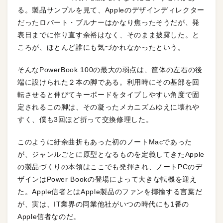
る。製品サンプルを見て、Appleのデザインディレクター
だったロバート・ブルナーはかなり焦ったそうだが、発
表日までに作り直す余裕はなく、そのまま披露した。と
ころが、ほとんど誰にも気づかれなかったという。
そんなPowerBook 100の最大の弱点は、筐体の左右の後
端に設けられた２本の脚である。利用時にその基部を回
転させると伸びてキーボードをタイプしやすい角度で固
定されるこの脚は、その凝ったメカニズムゆえに壊れや
すく、僕も3回ほど折って交換修理した。
このように紆余曲折もあった初のノートMacであった
が、ジャンルごとに原型となるものを定義してきたApple
の製品づくりの本領はここでも発揮され、ノートPCのデ
ザインはPower Bookの登場によって大きな転機を迎え
た。Apple信者とはApple製品のファンを揶揄する言葉だ
が、実は、IT業界の同業他社がいつの時代にも1番の
Apple信者なのだ。