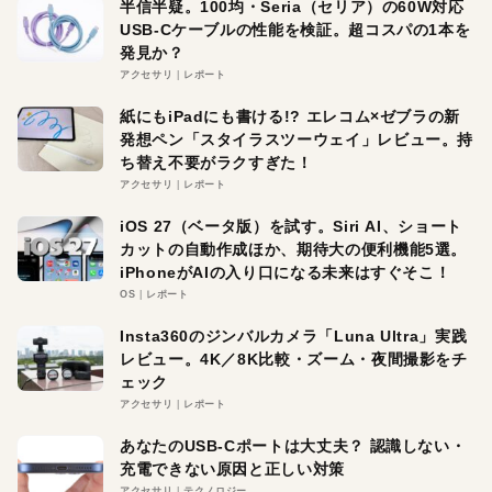
半信半疑。100均・Seria（セリア）の60W対応
USB-Cケーブルの性能を検証。超コスパの1本を
発見か？
アクセサリ
レポート
紙にもiPadにも書ける!? エレコム×ゼブラの新
発想ペン「スタイラスツーウェイ」レビュー。持
ち替え不要がラクすぎた！
アクセサリ
レポート
iOS 27（ベータ版）を試す。Siri AI、ショート
カットの自動作成ほか、期待大の便利機能5選。
iPhoneがAIの入り口になる未来はすぐそこ！
OS
レポート
Insta360のジンバルカメラ「Luna Ultra」実践
レビュー。4K／8K比較・ズーム・夜間撮影をチ
ェック
アクセサリ
レポート
あなたのUSB-Cポートは大丈夫？ 認識しない・
充電できない原因と正しい対策
アクセサリ
テクノロジー