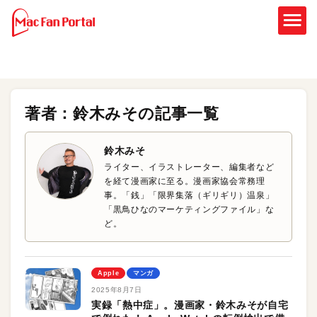
著者：鈴木みその記事一覧
鈴木みそ
ライター、イラストレーター、編集者など
を経て漫画家に至る。漫画家協会常務理
事。「銭」「限界集落（ギリギリ）温泉」
「黒鳥ひなのマーケティングファイル」な
ど。
Apple
マンガ
2025年8月7日
実録「熱中症」。漫画家・鈴木みそが自宅