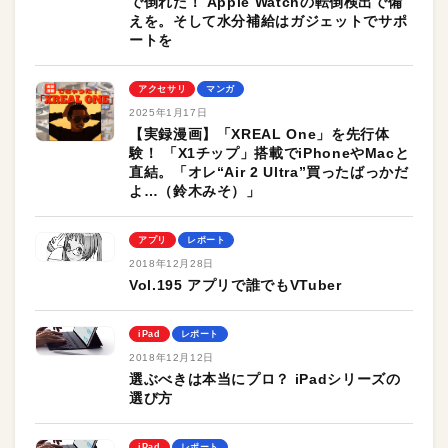
で倒れた！ Apple Watchの転倒検出で備
えを。そして水分補給はガジェットでサポ
ートを
アクセサリ
マンガ
2025年1月17日
【実録漫画】「XREAL One」を先行体
験！ 「X1チップ」搭載でiPhoneやMacと
直結。「オレ“Air 2 Ultra”買ったばっかだ
よ…（鈴木みそ）」
アプリ
レポート
2018年12月28日
Vol.195 アプリで誰でもVTuber
iPad
レポート
2018年12月12日
選ぶべきは本当にプロ？ iPadシリーズの
選び方
iPad
レポート