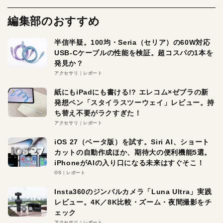
編集部のおすすめ
半信半疑。100均・Seria（セリア）の60W対応
USB-Cケーブルの性能を検証。超コスパの1本を
発見か？
アクセサリ
レポート
紙にもiPadにも書ける!? エレコム×ゼブラの新
発想ペン「スタイラスツーウェイ」レビュー。持
ち替え不要がラクすぎた！
アクセサリ
レポート
iOS 27（ベータ版）を試す。Siri AI、ショート
カットの自動作成ほか、期待大の便利機能5選。
iPhoneがAIの入り口になる未来はすぐそこ！
OS
レポート
Insta360のジンバルカメラ「Luna Ultra」実践
レビュー。4K／8K比較・ズーム・夜間撮影をチ
ェック
アクセサリ
レポート