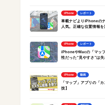
iPhone
レポート
車載ナビよりiPhoneの
人気。正確な位置情報を
iPhone
レポート
iPhoneやMacの「マ
性だった“見やすさ”は
iPhone
動画
「マップ」アプリの「カス
技】