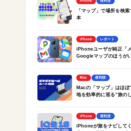
iPhone
便利技
「マップ」で場所を検索す
本
iPhone
レポート
iPhoneユーザが純正「
Googleマップのほう
Mac
便利技
Macの「マップ」はほぼ
地を効率的に巡る“旅の
iPhone
便利技
iPhoneが旅をナビし