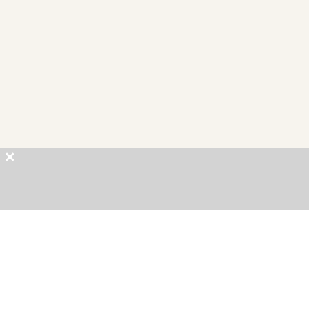
×
×
×