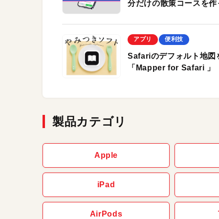
分だけの散策コースを作っ
アプリ
便利技
Safariのデフォルト
「Mapper for Safari 」
製品カテゴリ
Apple
iPad
AirPods