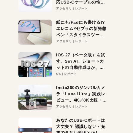
応USB-Cケーブルの性能
を検証。超コスパの1本を
アクセサリ
レポート
発見か？
紙にもiPadにも書ける!?
エレコム×ゼブラの新発想
ペン「スタイラスツーウ
ェイ」レビュー。持ち替
アクセサリ
レポート
え不要がラクすぎた！
iOS 27（ベータ版）を試
す。Siri AI、ショートカ
ットの自動作成ほか、期
待大の便利機能5選。
OS
レポート
iPhoneがAIの入り口にな
る未来はすぐそこ！
Insta360のジンバルカメ
ラ「Luna Ultra」実践レ
ビュー。4K／8K比較・ズ
ーム・夜間撮影をチェッ
アクセサリ
レポート
ク
あなたのUSB-Cポートは
大丈夫？ 認識しない・充
電できない原因と正しい