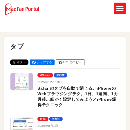
タブ
ポスト
シェアする
URLのコピー
iPhone
便利技
2025年12月19日
Safariのタブを自動で閉じる。iPhoneの
Webブラウジングテク。1日、1週間、1カ
月後…細かく設定してみよう／iPhone爆
得テクニック
Mac
便利技
2025年8月1日