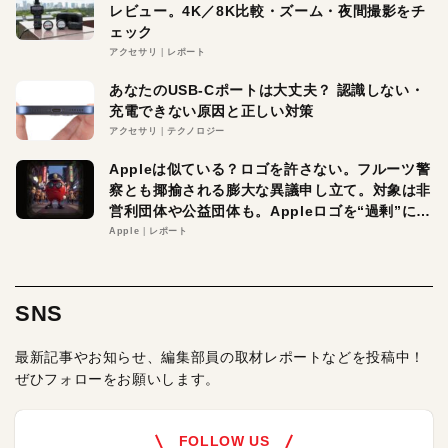
レビュー。4K／8K比較・ズーム・夜間撮影をチ
ェック
アクセサリ
レポート
あなたのUSB-Cポートは大丈夫？ 認識しない・
充電できない原因と正しい対策
アクセサリ
テクノロジー
Appleは似ている？ロゴを許さない。フルーツ警
察とも揶揄される膨大な異議申し立て。対象は非
営利団体や公益団体も。Appleロゴを“過剰”に守
る理由とは
Apple
レポート
SNS
最新記事やお知らせ、編集部員の取材レポートなどを投稿中！
ぜひフォローをお願いします。
FOLLOW US