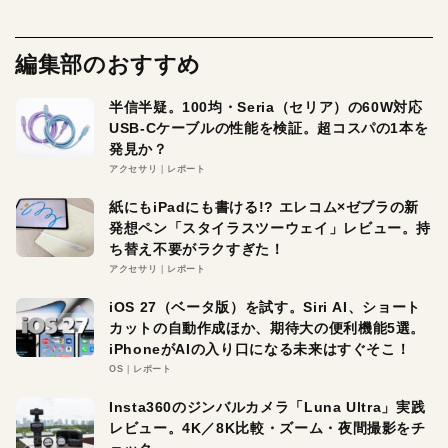
編集部のおすすめ
半信半疑。100均・Seria（セリア）の60W対応
USB-Cケーブルの性能を検証。超コスパの1本を
発見か？
アクセサリ
レポート
紙にもiPadにも書ける!? エレコム×ゼブラの新
発想ペン「スタイラスツーウェイ」レビュー。持
ち替え不要がラクすぎた！
アクセサリ
レポート
iOS 27（ベータ版）を試す。Siri AI、ショート
カットの自動作成ほか、期待大の便利機能5選。
iPhoneがAIの入り口になる未来はすぐそこ！
OS
レポート
Insta360のジンバルカメラ「Luna Ultra」実践
レビュー。4K／8K比較・ズーム・夜間撮影をチ