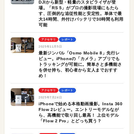
DJIから新型・軽量のスタビライザが登
場。「RS 5」がプロの撮影現場にもたら
す、圧倒的な追従性能と安定性。単体で最
大14時間、外付けバッテリで30時間も利用
可能
アクセサリ
レポート
2025年11月5日
最新ジンバル「Osmo Mobile 8」先行レ
ビュー。iPhoneの「カメラ」アプリでも
トラッキングが可能に。簡単さと多機能さ
を併せ持ち、初心者から玄人までおすす
め！
アクセサリ
レポート
2025年7月24日
iPhoneで始める本格動画撮影。Insta 360
Flow 2レビュー。エントリーモデルなが
ら、高機能で取り回し最高！ 上位モデル
「Flow 2 Pro」とどっち買う？