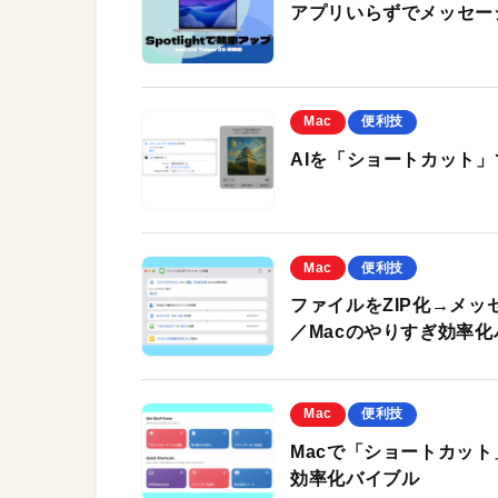
アプリいらずでメッセージ
Mac
便利技
AIを「ショートカット」で
Mac
便利技
ファイルをZIP化→メッ
／Macのやりすぎ効率
Mac
便利技
Macで「ショートカッ
効率化バイブル