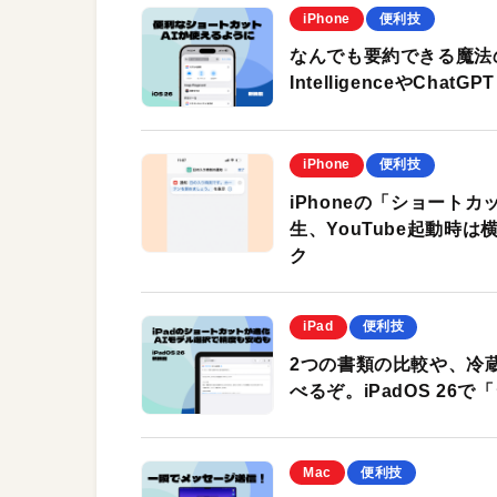
iPhone
便利技
なんでも要約できる魔法のシ
IntelligenceやCh
iPhone
便利技
iPhoneの「ショート
生、YouTube起動時は
ク
iPad
便利技
2つの書類の比較や、冷蔵
べるぞ。iPadOS 2
Mac
便利技