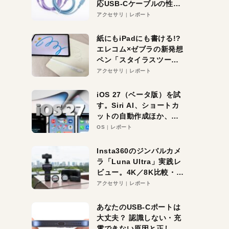
応USB-Cケーブルの性能
を検証。超コスパの1本を
アクセサリ
レポート
発見か？
紙にもiPadにも書ける!?
エレコム×ゼブラの新発想
ペン「スタイラスツーウ
ェイ」レビュー。持ち替
アクセサリ
レポート
え不要がラクすぎた！
iOS 27（ベータ版）を試
す。Siri AI、ショートカ
ットの自動作成ほか、期
待大の便利機能5選。
OS
レポート
iPhoneがAIの入り口にな
る未来はすぐそこ！
Insta360のジンバルカメ
ラ「Luna Ultra」実践レ
ビュー。4K／8K比較・ズ
ーム・夜間撮影をチェッ
アクセサリ
レポート
ク
あなたのUSB-Cポートは
大丈夫？ 認識しない・充
電できない原因と正しい