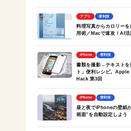
アプリ
便利技
料理写真からカロリーを自
用術／Macで速攻！AI
iPhone
便利技
書類を撮影→テキストを抽
ト」便利レシピ。Apple I
Hack 第3回
iPhone
便利技
昼と夜でiPhoneの壁
画面”を自動設定しよう